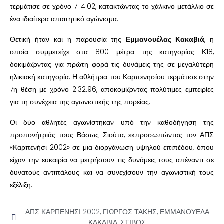
τερμάτισε σε χρόνο 7:14.02, κατακτώντας το χάλκινο μετάλλιο σε
ένα ιδιαίτερα απαιτητικό αγώνισμα.
Θετική ήταν και η παρουσία της
Εμμανουέλας Κακαβιά
, η
οποία συμμετείχε στα 800 μέτρα της κατηγορίας Κ18,
δοκιμάζοντας για πρώτη φορά τις δυνάμεις της σε μεγαλύτερη
ηλικιακή κατηγορία. Η αθλήτρια του Καρπενησίου τερμάτισε στην
7η θέση με χρόνο 2:32.96, αποκομίζοντας πολύτιμες εμπειρίες
για τη συνέχεια της αγωνιστικής της πορείας.
Οι δύο αθλητές αγωνίστηκαν υπό την καθοδήγηση της
προπονήτριάς τους Βάσως Σιούτα, εκπροσωπώντας τον ΑΠΣ
«Καρπενήσι 2002» σε μια διοργάνωση υψηλού επιπέδου, όπου
είχαν την ευκαιρία να μετρήσουν τις δυνάμεις τους απέναντι σε
δυνατούς αντιπάλους και να συνεχίσουν την αγωνιστική τους
εξέλιξη.
ΑΠΣ ΚΑΡΠΕΝΗΣΙ 2002
,
ΓΙΩΡΓΟΣ ΤΑΚΗΣ
,
ΕΜΜΑΝΟΥΕΛΑ
ΚΑΚΑΒΙΑ
,
ΣΤΙΒΟΣ