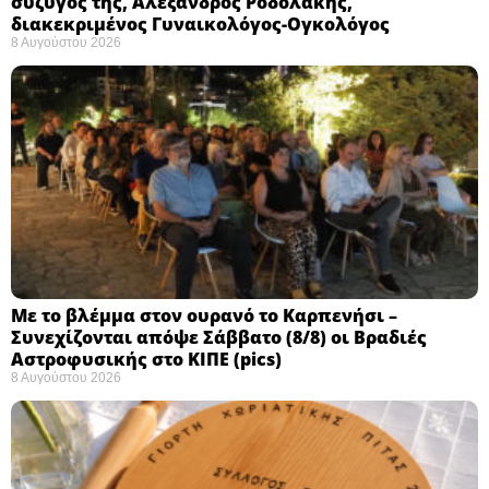
σύζυγός της, Αλέξανδρος Ροδολάκης,
διακεκριμένος Γυναικολόγος-Ογκολόγος
8 Αυγούστου 2026
Με το βλέμμα στον ουρανό το Καρπενήσι –
Συνεχίζονται απόψε Σάββατο (8/8) οι Βραδιές
Αστροφυσικής στο ΚΙΠΕ (pics)
8 Αυγούστου 2026