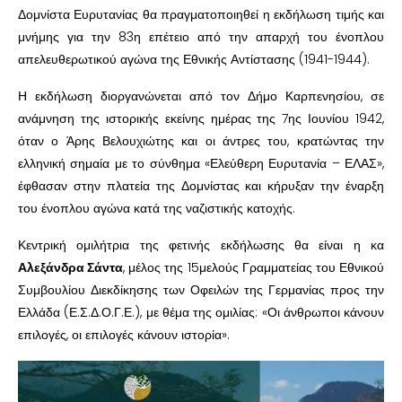
Δομνίστα Ευρυτανίας θα πραγματοποιηθεί η εκδήλωση τιμής και
μνήμης για την 83η επέτειο από την απαρχή του ένοπλου
απελευθερωτικού αγώνα της Εθνικής Αντίστασης (1941-1944).
Η εκδήλωση διοργανώνεται από τον Δήμο Καρπενησίου, σε
ανάμνηση της ιστορικής εκείνης ημέρας της 7ης Ιουνίου 1942,
όταν ο Άρης Βελουχιώτης και οι άντρες του, κρατώντας την
ελληνική σημαία με το σύνθημα «Ελεύθερη Ευρυτανία – ΕΛΑΣ»,
έφθασαν στην πλατεία της Δομνίστας και κήρυξαν την έναρξη
του ένοπλου αγώνα κατά της ναζιστικής κατοχής.
Κεντρική ομιλήτρια της φετινής εκδήλωσης θα είναι η κα
Αλεξάνδρα Σάντα
, μέλος της 15μελούς Γραμματείας του Εθνικού
Συμβουλίου Διεκδίκησης των Οφειλών της Γερμανίας προς την
Ελλάδα (Ε.Σ.Δ.Ο.Γ.Ε.), με θέμα της ομιλίας: «Οι άνθρωποι κάνουν
επιλογές, οι επιλογές κάνουν ιστορία».