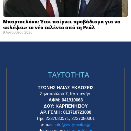
Μπαρτσελόνα: Έτσι παίρνει προβάδισμα για να
«κλέψει» το νέο ταλέντο από τη Ρεάλ
9 Αυγούστου 2026
TAYTOTHTA
ΤΣΩΝΗΣ ΗΛΙΑΣ-ΕΚΔΟΣΕΙΣ
Ζηνοπούλου 7, Καρπενήσι
ΑΦΜ: 041910663
η
ΔΟΥ: ΚΑΡΠΕΝΗΣΙΟΥ
ΑΡ. ΓΕΜΗ: 013710723000
Τηλ: 2237080971, 2237080901
e-mail:
info@evrytanika.gr
domain name:
evrytaniKa.gr