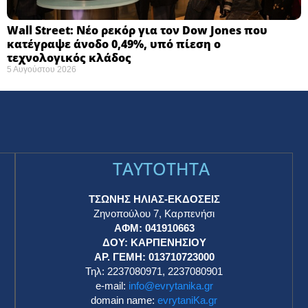
Wall Street: Νέο ρεκόρ για τον Dow Jones που
κατέγραψε άνοδο 0,49%, υπό πίεση ο
τεχνολογικός κλάδος
5 Αυγούστου 2026
TAYTOTHTA
ΤΣΩΝΗΣ ΗΛΙΑΣ-ΕΚΔΟΣΕΙΣ
Ζηνοπούλου 7, Καρπενήσι
ΑΦΜ: 041910663
η
ΔΟΥ: ΚΑΡΠΕΝΗΣΙΟΥ
ΑΡ. ΓΕΜΗ: 013710723000
Τηλ: 2237080971, 2237080901
e-mail:
info@evrytanika.gr
domain name:
evrytaniKa.gr