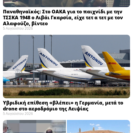
Παναθηναϊκός: Στο ΟΑΚΑ για το παιχνίδι με την
ΤΣΣΚΑ 1948 ο Λιβάι Γκαρσία, είχε τετ α τετ με τον
Αλαφούζο, βίντεο
5 Αυγούστου 2026
Υβριδική επίθεση «βλέπει» η Γερμανία, μετά το
drone στο αεροδρόμιο της Λειψίας
5 Αυγούστου 2026