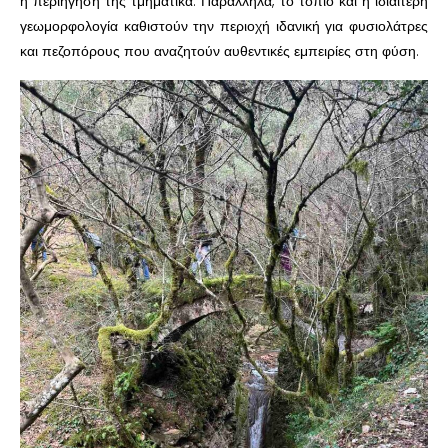
η περιήγησή της τμηματικά. Παράλληλα, το τοπίο και η ιδιαίτερη
γεωμορφολογία καθιστούν την περιοχή ιδανική για φυσιολάτρες
και πεζοπόρους που αναζητούν αυθεντικές εμπειρίες στη φύση.