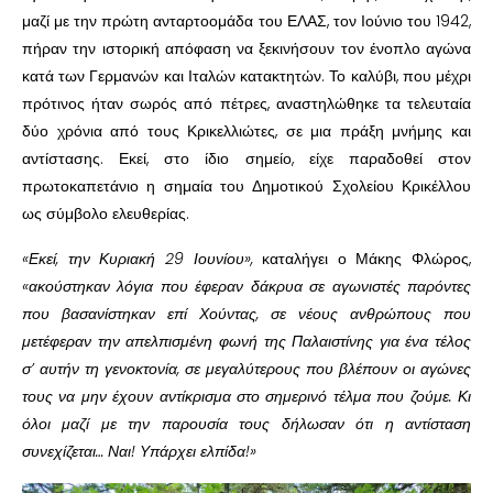
μαζί με την πρώτη ανταρτοομάδα του ΕΛΑΣ, τον Ιούνιο του 1942,
πήραν την ιστορική απόφαση να ξεκινήσουν τον ένοπλο αγώνα
κατά των Γερμανών και Ιταλών κατακτητών. Το καλύβι, που μέχρι
πρότινος ήταν σωρός από πέτρες, αναστηλώθηκε τα τελευταία
δύο χρόνια από τους Κρικελλιώτες, σε μια πράξη μνήμης και
αντίστασης. Εκεί, στο ίδιο σημείο, είχε παραδοθεί στον
πρωτοκαπετάνιο η σημαία του Δημοτικού Σχολείου Κρικέλλου
ως σύμβολο ελευθερίας.
«Εκεί, την Κυριακή 29 Ιουνίου»,
καταλήγει ο Μάκης Φλώρος,
«ακούστηκαν λόγια που έφεραν δάκρυα σε αγωνιστές παρόντες
που βασανίστηκαν επί Χούντας, σε νέους ανθρώπους που
μετέφεραν την απελπισμένη φωνή της Παλαιστίνης για ένα τέλος
σ’ αυτήν τη γενοκτονία, σε μεγαλύτερους που βλέπουν οι αγώνες
τους να μην έχουν αντίκρισμα στο σημερινό τέλμα που ζούμε. Κι
όλοι μαζί με την παρουσία τους δήλωσαν ότι η αντίσταση
συνεχίζεται… Ναι! Υπάρχει ελπίδα!»