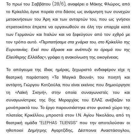
Το πρωί του Σαββάτου (28/6), αναφέρει ο Μάκης Φλώρος, από
το Κρίκελλο, έγινε πορεία στο δάσος ως ανάμνηση των συνεχών
μετακινήσεων του Άρη και των ανταρτών του, που ως γνήσιοι
στρατοκόποι έπρεπε να οργανωθούν σε όλη την επαρχία κατά
των Γερμανών και Ιταλών και να ξεφεύγουν από τον εχθρό με
τον τρόπο αυτό.
«Περπατήσαμε στα χνάρια του, στο Κρίκελλο της
Ευρυτανίας. Εκεί που έδρασε και ανέπτυξε το όραμά του της
Ελεύθερης Ελλάδας»
, γράφει η ανακοίνωση της οικογένειας.
Το απόγευμα της ίδιας ημέρας, ξεχωριστό ενδιαφέρον είχε η
θεατρική παράσταση «Τα Μαγικά Βουνά», του ποιητή και
αντάρτη, Γιώργου Κοτζιούλα, που είναι εκείνος που δημιούργησε
τη «Λαϊκή Σκηνή», στην οποία συναγωνιστές του και
συναγωνίστριες της 8ης Μεραρχίας του ΕΛΑΣ ανέβαζαν τα
μονόπρακτά του. Το έργο παρουσιάστηκε στον φυσικό χώρο της
πλατείας Κρικέλλου, μπροστά στον Ι.Ν. Αγίου Νικολάου, από τη
θεατρική ομάδα “ELEPHAS TILIENSIS” που την αποτελούσαν οι
ηθοποιοί Δημήτρης Αγαρτζίδης, Δέσποινα Αναστάσογλου,