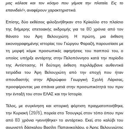
μας κάλεσε και τον κόσμο που γέμισε την πλατεία. Εις το
επανιδείν!»
, αναφέρουν χαρακτηριστικά.
Επίσης, δύο εκθέσεις φιλοξενήθηκαν στο Κρίκελλο στο πλαίσιο
της διήμερης επετειακής εκδρομής για τα 80 χρόνια από τον
θάνατο του Άρη Βελουχιώτη. Η πρώτη, μια έκθεση
εικονογραφημένης ιστορίας του Γιώργου Φαραζή, παρουσίασε με
τη μορφή κόμικ προσωπικές αφηγήσεις του παππού του, ο
οποίος υπήρξε αντάρτης στην Πελοπόννησο κατά την περίοδο
της Αντίστασης. Η δεύτερη έκθεση περιλάμβανε αυθεντικά
τετράδια του Άρη Βελουχιώτη από την εποχή που ήταν
σπουδαστής στην Αβερώφειο Γεωργική Σχολή Λάρισας,
προσφέροντας μια σπάνια ματιά στην προσωπικότητά του πριν
την ένταξή του στον ΕΛΑΣ και την Ιστορία.
Τέλος, με συγκίνηση και ιστορική φόρτιση πραγματοποιήθηκε,
την Κυριακή (29/6), πορεία στο Τσουγκρί, στον τόπο όπου πριν
από 83 χρόνια «γεννήθηκε» το αντάρτικο. Εκεί, στο καλύβι του
αγωνιστή δάσκαλου Βασίλη Παπανικολάου, ο Άρης Βελουχιώτης