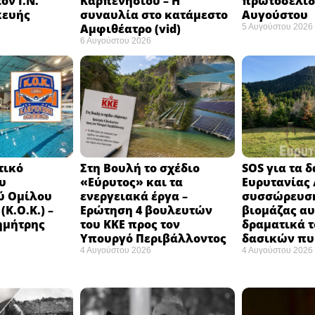
ον Ι.Ν.
Καρπενησίου – Η
πρωτοσέλιδο
κευής
συναυλία στο κατάμεστο
Αυγούστου
Αμφιθέατρο (vid)
5 Αυγούστου 2026
6 Αυγούστου 2026
τικό
Στη Βουλή το σχέδιο
SOS για τα 
υ
«Εύρυτος» και τα
Ευρυτανίας 
ύ Ομίλου
ενεργειακά έργα –
συσσώρευση
Κ.Ο.Κ.) –
Ερώτηση 4 βουλευτών
βιομάζας αυ
ημήτρης
του ΚΚΕ προς τον
δραματικά τ
Υπουργό Περιβάλλοντος
δασικών π
4 Αυγούστου 2026
4 Αυγούστου 2026