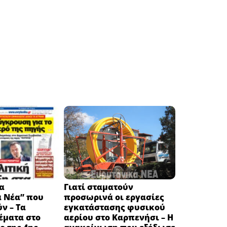
α
Γιατί σταματούν
ά Νέα” που
προσωρινά οι εργασίες
ν – Τα
εγκατάστασης φυσικού
έματα στο
αερίου στο Καρπενήσι – Η