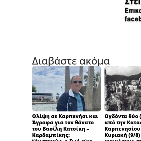
Διαβάστε ακόμα
Θλίψη σε Καρπενήσι και
Ογδόντα δύο (
Άγραφα για τον θάνατο
από την Κατα
του Βασίλη Κατσίκη –
Καρπενησίου.
Καρδαμπίκης:
Κυριακή (9/8)