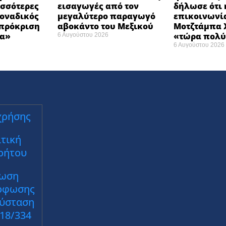
σσότερες
εισαγωγές από τον
δήλωσε ότι 
Μοναδικός
μεγαλύτερο παραγωγό
επικοινωνία
 πρόκριση
αβοκάντο του Μεξικού ​
Μοτζτάμπα Χ
α» ​
«τώρα πολύ
6 Αυγούστου 2026
6 Αυγούστου 2026
χρήσης
τική
ρήτου
ωση
ρφωσης
Σύσταση
018/334