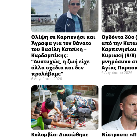
Θλίψη σε Καρπενήσι και
Ογδόντα δύο (
Άγραφα για τον θάνατο
από την Κατα
του Βασίλη Κατσίκη –
Καρπενησίου.
Καρδαμπίκης:
Κυριακή (9/8)
“Δυστυχώς, η ζωή είχε
μνημόσυνο στ
άλλα σχέδια και δεν
Αγίας Παρασ
προλάβαμε”
6 Αυγούστου 2026
6 Αυγούστου 2026
Κολομβία: Διασώθηκε
Νίστρουπ: «Π