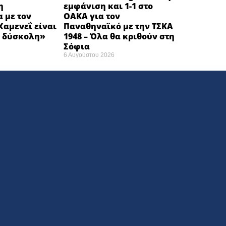
η
εμφάνιση και 1-1 στο
 με τον
ΟΑΚΑ για τον
αμενεΐ είναι
Παναθηναϊκό με την ΤΣΚΑ
 δύσκολη» ​
1948 – Όλα θα κριθούν στη
Σόφια ​
6 Αυγούστου 2026