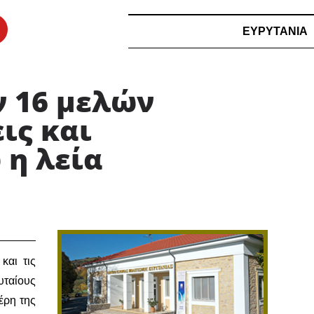
ΕΥΡΥΤΑΝΙΑ
ν 16 μελών
ις και
 η λεία
και τις
υταίους
έρη της