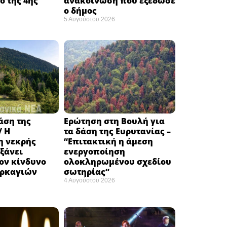
 της 4ης
ανακοίνωση που εξέδωσε
ο δήμος
5 Αυγούστου 2026
δάση της
Ερώτηση στη Βουλή για
/ Η
τα δάση της Ευρυτανίας –
 νεκρής
“Eπιτακτική η άμεση
ξάνει
ενεργοποίηση
ον κίνδυνο
ολοκληρωμένου σχεδίου
υρκαγιών
σωτηρίας”
4 Αυγούστου 2026