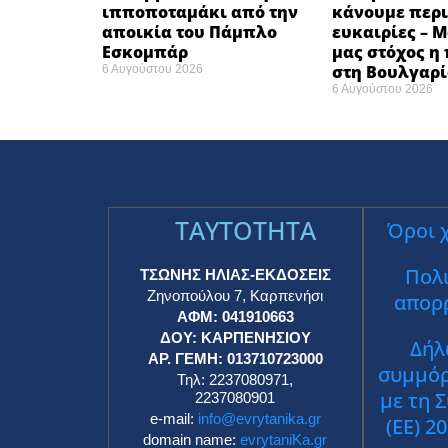
ιπποποταμάκι από την
κάνουμε περι
αποικία του Πάμπλο
ευκαιρίες – 
Εσκομπάρ ​
μας στόχος η
στη Βουλγαρί
6 Αυγούστου 2026
6 Αυγούστου 2026
TAYTOTHTA
Όροι 
Πολι
ΤΣΩΝΗΣ ΗΛΙΑΣ-ΕΚΔΟΣΕΙΣ
Ζηνοπούλου 7, Καρπενήσι
απορ
ΑΦΜ: 041910663
ΔΟΥ: ΚΑΡΠΕΝΗΣΙΟΥ
Δήλ
ΑΡ. ΓΕΜΗ: 013710723000
συμμό
Τηλ: 2237080971,
με τη 
2237080901
e-mail:
info@evrytanika.gr
(ΕΕ) 2
domain name:
evrytaniKa.gr