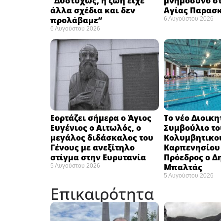
“Δυστυχώς, η ζωή είχε
μνημόσυνο στ
άλλα σχέδια και δεν
Αγίας Παρασ
προλάβαμε”
6 Αυγούστου 2026
6 Αυγούστου 2026
Εορτάζει σήμερα ο Άγιος
Το νέο Διοικη
Ευγένιος ο Αιτωλός, ο
Συμβούλιο το
μεγάλος διδάσκαλος του
Κολυμβητικο
Γένους με ανεξίτηλο
Καρπενησίου (
στίγμα στην Ευρυτανία
Πρόεδρος ο Δ
Μπαλτάς
5 Αυγούστου 2026
5 Αυγούστου 2026
Επικαιρότητα