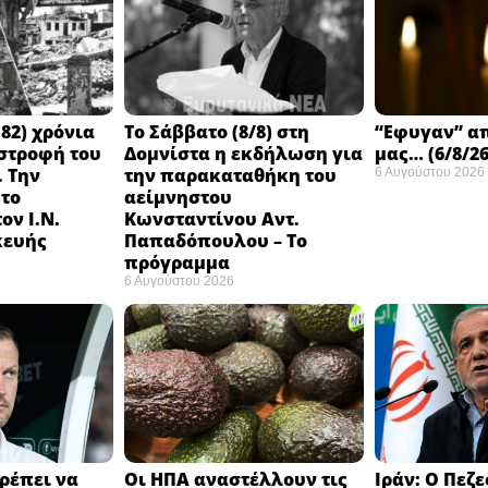
82) χρόνια
Το Σάββατο (8/8) στη
“Εφυγαν” α
στροφή του
Δομνίστα η εκδήλωση για
μας… (6/8/26
 Την
την παρακαταθήκη του
6 Αυγούστου 2026
 το
αείμνηστου
ον Ι.Ν.
Κωνσταντίνου Αντ.
κευής
Παπαδόπουλου – Το
πρόγραμμα
6 Αυγούστου 2026
ρέπει να
Οι ΗΠΑ αναστέλλουν τις
Ιράν: Ο Πεζ