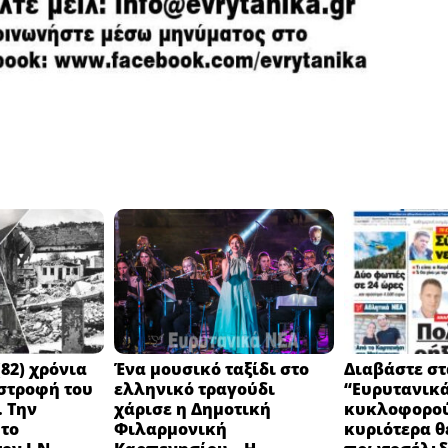
82) χρόνια
Ένα μουσικό ταξίδι στο
Διαβάστε στ
στροφή του
ελληνικό τραγούδι
“Ευρυτανικ
 Την
χάρισε η Δημοτική
κυκλοφορού
 το
Φιλαρμονική
κυριότερα θ