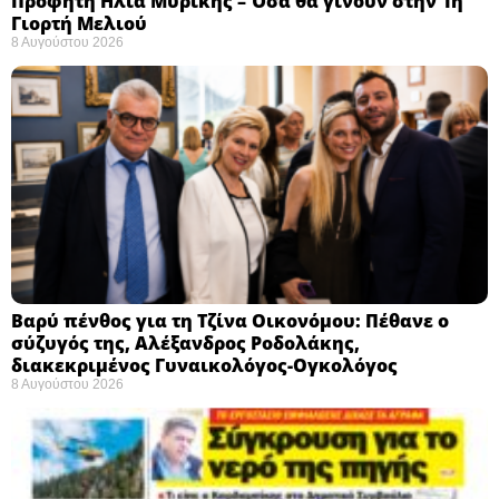
Προφήτη Ηλία Μυρίκης – Όσα θα γίνουν στην 1η
Γιορτή Μελιού
8 Αυγούστου 2026
Βαρύ πένθος για τη Τζίνα Οικονόμου: Πέθανε ο
σύζυγός της, Αλέξανδρος Ροδολάκης,
διακεκριμένος Γυναικολόγος-Ογκολόγος
8 Αυγούστου 2026