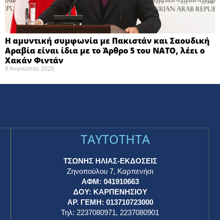
Η αμυντική συμφωνία με Πακιστάν και Σαουδική
Αραβία είναι ίδια με το Άρθρο 5 του ΝΑΤΟ, λέει ο
Χακάν Φιντάν
8 Αυγούστου 2026
TAYTOTHTA
ΤΣΩΝΗΣ ΗΛΙΑΣ-ΕΚΔΟΣΕΙΣ
Ζηνοπούλου 7, Καρπενήσι
ΑΦΜ: 041910663
η
ΔΟΥ: ΚΑΡΠΕΝΗΣΙΟΥ
ΑΡ. ΓΕΜΗ: 013710723000
Τηλ: 2237080971, 2237080901