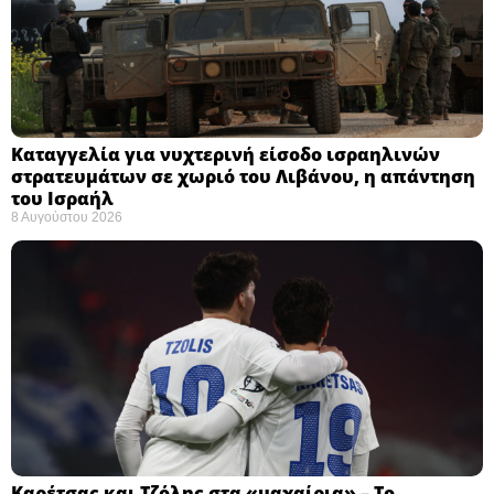
Καταγγελία για νυχτερινή είσοδο ισραηλινών
στρατευμάτων σε χωριό του Λιβάνου, η απάντηση
του Ισραήλ
8 Αυγούστου 2026
Καρέτσας και Τζόλης στα «μαχαίρια» – Το