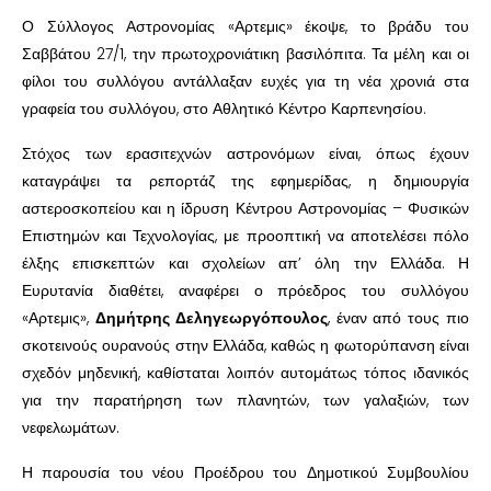
Ο Σύλλογος Αστρονομίας «Αρτεμις» έκοψε, το βράδυ του
Σαββάτου 27/1, την πρωτοχρονιάτικη βασιλόπιτα. Τα μέλη και οι
φίλοι του συλλόγου αντάλλαξαν ευχές για τη νέα χρονιά στα
γραφεία του συλλόγου, στο Αθλητικό Κέντρο Καρπενησίου.
Στόχος των ερασιτεχνών αστρονόμων είναι, όπως έχουν
καταγράψει τα ρεπορτάζ της εφημερίδας, η δημιουργία
αστεροσκοπείου και η ίδρυση Κέντρου Αστρονομίας – Φυσικών
Επιστημών και Τεχνολογίας, με προοπτική να αποτελέσει πόλο
έλξης επισκεπτών και σχολείων απ’ όλη την Ελλάδα. Η
Ευρυτανία διαθέτει, αναφέρει ο πρόεδρος του συλλόγου
«Αρτεμις»,
Δημήτρης Δεληγεωργόπουλος
, έναν από τους πιο
σκοτεινούς ουρανούς στην Ελλάδα, καθώς η φωτορύπανση είναι
σχεδόν μηδενική, καθίσταται λοιπόν αυτομάτως τόπος ιδανικός
για την παρατήρηση των πλανητών, των γαλαξιών, των
νεφελωμάτων.
Η παρουσία του νέου Προέδρου του Δημοτικού Συμβουλίου