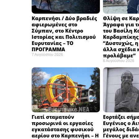
Καρπενήσι / Δύο βραδιές
Θλίψη σε Καρ
αφιερωμένες στο
Άγραφα για τ
Σύμπαν, στο Κέντρο
του Βασίλη Κ
Ιστορίας και Πολιτισμού
Καρδαμπίκης
Ευρυτανίας – ΤΟ
“Δυστυχώς, η
ΠΡΟΓΡΑΜΜΑ
άλλα σχέδια 
προλάβαμε”
7 Αυγούστου 2026
6 Αυγούστου 2026
Γιατί σταματούν
Εορτάζει σήμε
προσωρινά οι εργασίες
Ευγένιος ο Αι
εγκατάστασης φυσικού
μεγάλος διδά
αερίου στο Καρπενήσι – Η
Γένους με αν