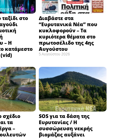
 ταξίδι στο
Διαβάστε στα
ραγούδι
“Ευρυτανικά Νέα” που
μοτική
κυκλοφορούν – Τα
ή
κυριότερα θέματα στο
υ – Η
πρωτοσέλιδο της 4ης
το κατάμεστο
Αυγούστου
(vid)
5 Αυγούστου 2026
ο σχέδιο
SOS για τα δάση της
αι τα
Ευρυτανίας / Η
έργα –
συσσώρευση νεκρής
βουλευτών
βιομάζας αυξάνει