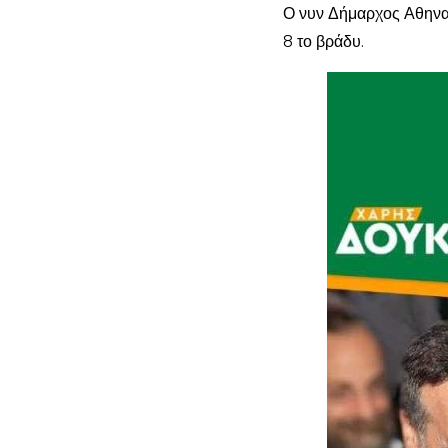
Ο νυν Δήμαρχος Αθηναί
8 το βράδυ.