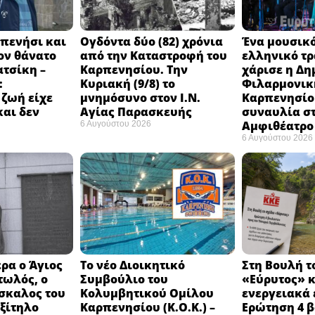
πενήσι και
Ογδόντα δύο (82) χρόνια
Ένα μουσικό
ον θάνατο
από την Καταστροφή του
ελληνικό τ
ατσίκη –
Καρπενησίου. Την
χάρισε η Δη
:
Κυριακή (9/8) το
Φιλαρμονικ
 ζωή είχε
μνημόσυνο στον Ι.Ν.
Καρπενησίο
και δεν
Αγίας Παρασκευής
συναυλία σ
Αμφιθέατρο 
6 Αυγούστου 2026
6 Αυγούστου 2026
ρα ο Άγιος
Το νέο Διοικητικό
Στη Βουλή τ
τωλός, ο
Συμβούλιο του
«Εύρυτος» κ
σκαλος του
Κολυμβητικού Ομίλου
ενεργειακά 
εξίτηλο
Καρπενησίου (Κ.Ο.Κ.) –
Ερώτηση 4 