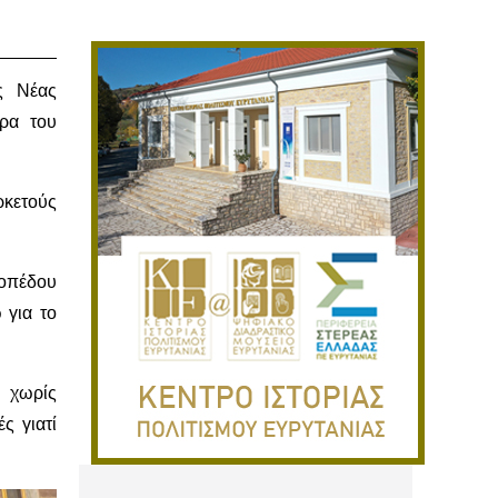
ς Νέας
ώρα του
κετούς
τοπέδου
 για το
7 χωρίς
ς γιατί