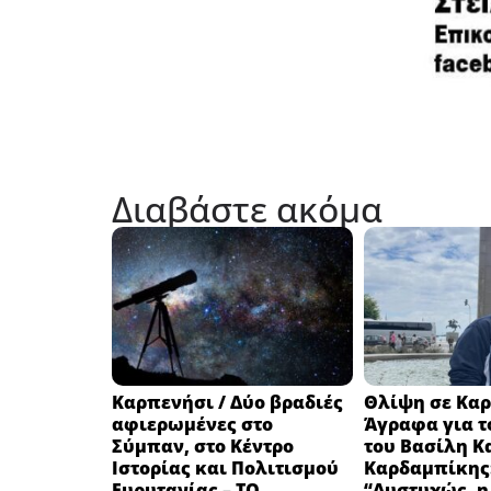
Διαβάστε ακόμα
Καρπενήσι / Δύο βραδιές
Θλίψη σε Καρ
αφιερωμένες στο
Άγραφα για τ
Σύμπαν, στο Κέντρο
του Βασίλη Κ
Ιστορίας και Πολιτισμού
Καρδαμπίκης
Ευρυτανίας – ΤΟ
“Δυστυχώς, η