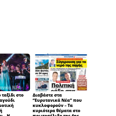
 ταξίδι στο
Διαβάστε στα
ραγούδι
“Ευρυτανικά Νέα” που
μοτική
κυκλοφορούν – Τα
ή
κυριότερα θέματα στο
υ – Η
πρωτοσέλιδο της 4ης