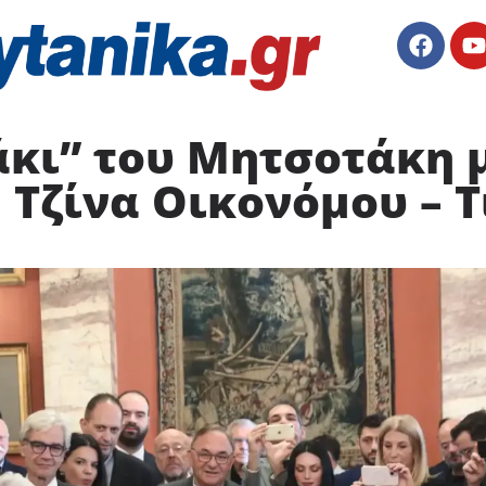
κι” του Μητσοτάκη μ
 Τζίνα Οικονόμου – Τ