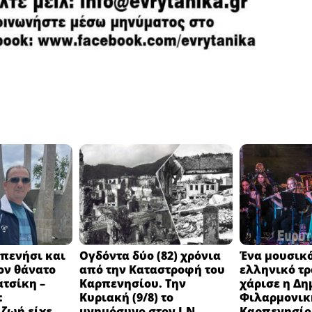
πενήσι και
Ογδόντα δύο (82) χρόνια
Ένα μουσικό
ον θάνατο
από την Καταστροφή του
ελληνικό τ
ατσίκη –
Καρπενησίου. Την
χάρισε η Δη
:
Κυριακή (9/8) το
Φιλαρμονικ
 ζωή είχε
μνημόσυνο στον Ι.Ν.
Καρπενησίο