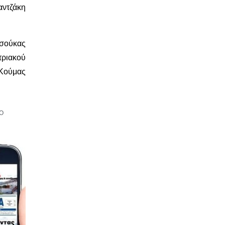
αντζάκη
σούκας
τριακού
 Κούμας
Ο