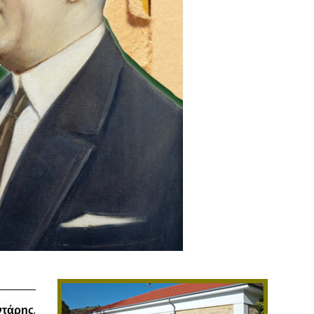
ντάρης
,