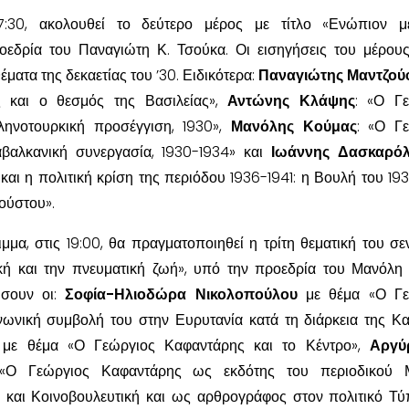
7:30, ακολουθεί το δεύτερο μέρος με τίτλο «Ενώπιον μ
οεδρία του Παναγιώτη Κ. Τσούκα. Οι εισηγήσεις του μέρου
ματα της δεκαετίας του ’30. Ειδικότερα:
Παναγιώτης Μαντζού
 και ο θεσμός της Βασιλείας»,
Αντώνης Κλάψης
: «Ο Γ
ληνοτουρκική προσέγγιση, 1930»,
Μανόλης Κούμας
: «Ο Γ
αβαλκανική συνεργασία, 1930-1934» και
Ιωάννης Δασκαρό
αι η πολιτική κρίση της περιόδου 1936-1941: η Βουλή του 193
ούστου».
ιμμα, στις 19:00, θα πραγματοποιηθεί η τρίτη θεματική του σε
κή και την πνευματική ζωή», υπό την προεδρία του Μανόλη
ήσουν οι:
Σοφία-Ηλιοδώρα Νικολοπούλου
με θέμα «Ο Γε
νωνική συμβολή του στην Ευρυτανία κατά τη διάρκεια της Κα
με θέμα «Ο Γεώργιος Καφαντάρης και το Κέντρο»,
Αργύ
Ο Γεώργιος Καφαντάρης ως εκδότης του περιοδικού Μ
ή και Κοινοβουλευτική και ως αρθρογράφος στον πολιτικό Τύ