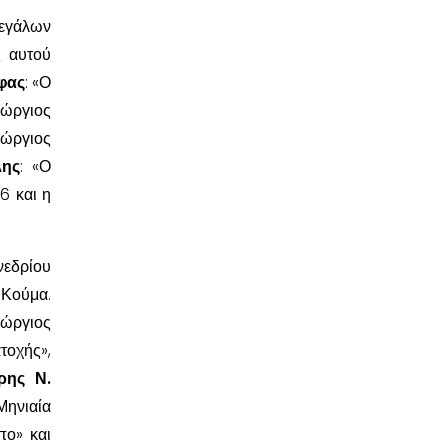
εγάλων
ς αυτού
φας
: «Ο
εώργιος
εώργιος
λης
: «Ο
6 και η
νεδρίου
 Κούμα.
ώργιος
τοχής»,
ρης Ν.
ηνιαία
πο» και