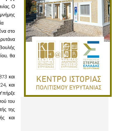
νίας. Ο
 μνήμης
ία
ένα στο
υρυτάνα
 Βουλής
ίου, θα
873 και
24, και
 Υπήρξε
σού του
τής της
ής και