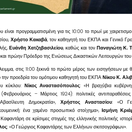
υ είναι προγραμματισμένη για τις 10:00 το πρωί με χαιρετισμ
σίου,
Χρήστο Κακαβά
, τον καθηγητή του ΕΚΠΑ και Γενικό Γρ
λής,
Ευάνθη Χατζηβασιλείου
, καθώς και τον
Παναγιώτη Κ. 
 και πρώην Πρόεδρο της Ενώσεως Δικαστικών Λειτουργών του 
ειμμα, στις 11:00 ξεκινά το πρώτο μέρος των εισηγήσεων με 
πό την προεδρία του ομότιμου καθηγητή του ΕΚΠΑ
Νίκου Κ. Αλι
υ κύκλου:
Νίκος Αναστασόπουλος
: «Η βραχύβια κυβέρν
(Φεβρουάριος – Μάρτιος 1924): πολιτικές αντιπαραθέσεις
 Αβασίλευτη Δημοκρατία»,
Χρήστος Αναστασίου
: «Ο Γε
κουμενική: ένα χαμένο προσωπικό στοίχημα»,
Ισμήνη Κριά
Καφαντάρη σε κρίσιμες στιγμές της ελληνικής πολιτικής ιστορί
λος
: «Ο Γεώργιος Καφαντάρης των Ελλήνων σκιτσογράφων».