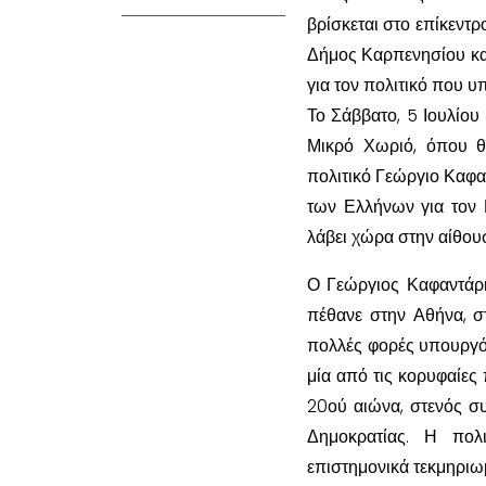
βρίσκεται στο επίκεντ
Δήμος Καρπενησίου κα
για τον πολιτικό που υ
Το Σάββατο, 5 Ιουλίου
Μικρό Χωριό, όπου θ
πολιτικό Γεώργιο Καφα
των Ελλήνων για τον 
λάβει χώρα στην αίθου
Ο Γεώργιος Καφαντάρη
πέθανε στην Αθήνα, σ
πολλές φορές υπουργός
μία από τις κορυφαίες
20ού αιώνα, στενός σ
Δημοκρατίας. Η πολι
επιστημονικά τεκμηριω