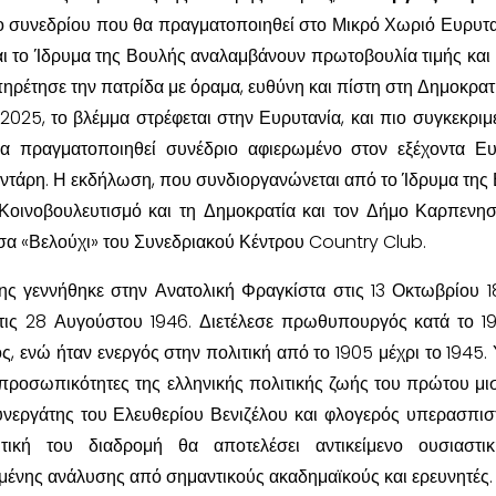
ρο συνεδρίου που θα πραγματοποιηθεί στο Μικρό Χωριό Ευρυτα
ι το Ίδρυμα της Βουλής αναλαμβάνουν πρωτοβουλία τιμής και
πηρέτησε την πατρίδα με όραμα, ευθύνη και πίστη στη Δημοκρατ
 2025, το βλέμμα στρέφεται στην Ευρυτανία, και πιο συγκεκριμ
α πραγματοποιηθεί συνέδριο αφιερωμένο στον εξέχοντα Ε
ντάρη. Η εκδήλωση, που συνδιοργανώνεται από το Ίδρυμα της
Κοινοβουλευτισμό και τη Δημοκρατία και τον Δήμο Καρπενησ
σα «Βελούχι» του Συνεδριακού Κέντρου Country Club.
ς γεννήθηκε στην Ανατολική Φραγκίστα στις 13 Οκτωβρίου 1
τις 28 Αυγούστου 1946. Διετέλεσε πρωθυπουργός κατά το 19
, ενώ ήταν ενεργός στην πολιτική από το 1905 μέχρι το 1945.
 προσωπικότητες της ελληνικής πολιτικής ζωής του πρώτου μι
υνεργάτης του Ελευθερίου Βενιζέλου και φλογερός υπερασπισ
τική του διαδρομή θα αποτελέσει αντικείμενο ουσιαστικ
μένης ανάλυσης από σημαντικούς ακαδημαϊκούς και ερευνητές.