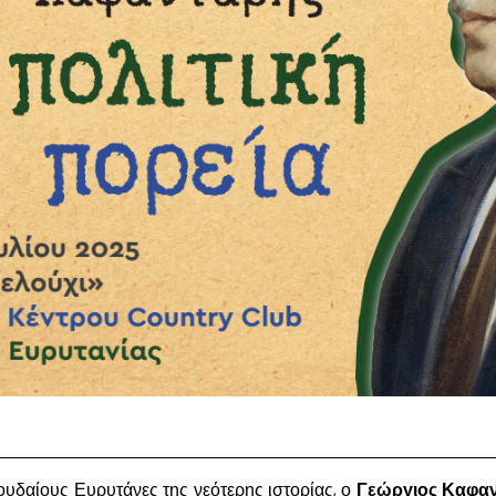
υδαίους Ευρυτάνες της νεότερης ιστορίας, ο
Γεώργιος Καφα