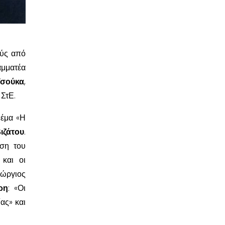
ούς από
αμματέα
Τσούκα
,
ΣτΕ.
θέμα «Η
βιζάτου
.
ηση του
 και οι
ώργιος
ρη
: «Οι
ας» και