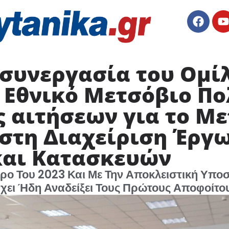
 συνεργασία του Ομί
 Εθνικό Μετσόβιο Πο
ς αιτήσεων για το Μ
στη Διαχείριση Έργ
αι Κατασκευών
ρο Του 2023 Και Με Την Αποκλειστική Υποσ
ει Ήδη Αναδείξει Τους Πρώτους Αποφοίτο