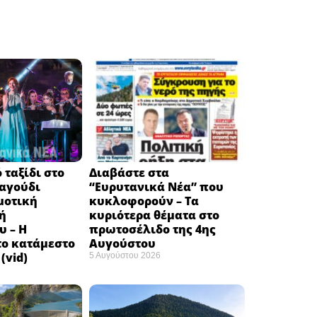
 ταξίδι στο
Διαβάστε στα
ραγούδι
“Ευρυτανικά Νέα” που
μοτική
κυκλοφορούν – Τα
ή
κυριότερα θέματα στο
υ – Η
πρωτοσέλιδο της 4ης
το κατάμεστο
Αυγούστου
(vid)
5 Αυγούστου 2026