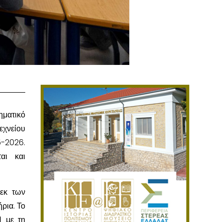
ηματικό
χνείου
-2026.
αι και
 εκ των
ρια. Το
 με τη