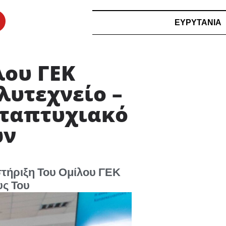
ΕΥΡΥΤΑΝΙΑ
λου ΓΕΚ
λυτεχνείο –
εταπτυχιακό
ων
τήριξη Του Ομίλου ΓΕΚ
υς Του