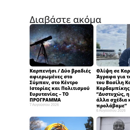
Διαβάστε ακόμα
Καρπενήσι / Δύο βραδιές
Θλίψη σε Καρ
αφιερωμένες στο
Άγραφα για τ
Σύμπαν, στο Κέντρο
του Βασίλη Κ
Ιστορίας και Πολιτισμού
Καρδαμπίκης
Ευρυτανίας – ΤΟ
“Δυστυχώς, η
ΠΡΟΓΡΑΜΜΑ
άλλα σχέδια 
προλάβαμε”
7 Αυγούστου 2026
6 Αυγούστου 2026