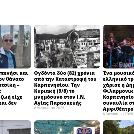
πενήσι και
Ογδόντα δύο (82) χρόνια
Ένα μουσικό
ον θάνατο
από την Καταστροφή του
ελληνικό τ
ατσίκη –
Καρπενησίου. Την
χάρισε η Δη
:
Κυριακή (9/8) το
Φιλαρμονικ
 ζωή είχε
μνημόσυνο στον Ι.Ν.
Καρπενησίο
και δεν
Αγίας Παρασκευής
συναυλία σ
Αμφιθέατρο 
6 Αυγούστου 2026
6 Αυγούστου 2026