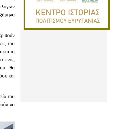
ολόγων
εξάμηνα
κριθούν
εις του
ακτα τη
ια ενός
που θα
όσο και
εία του
ρούν να