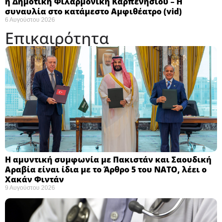
η Δημοτική Φιλαρμονική Καρπενησίου – Η
συναυλία στο κατάμεστο Αμφιθέατρο (vid)
6 Αυγούστου 2026
Επικαιρότητα
Η αμυντική συμφωνία με Πακιστάν και Σαουδική
Αραβία είναι ίδια με το Άρθρο 5 του ΝΑΤΟ, λέει ο
Χακάν Φιντάν ​
9 Αυγούστου 2026