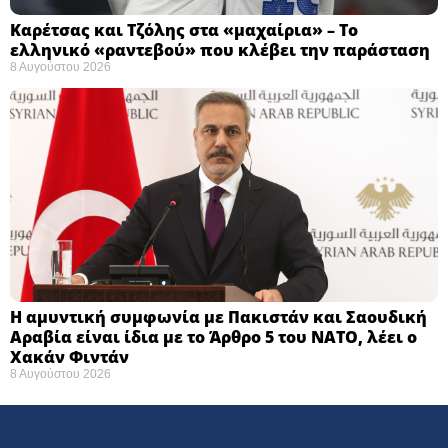
Καρέτσας και Τζόλης στα «μαχαίρια» – Το
ελληνικό «ραντεβού» που κλέβει την παράσταση
8 Αυγούστου 2026
Η αμυντική συμφωνία με Πακιστάν και Σαουδική
Αραβία είναι ίδια με το Άρθρο 5 του ΝΑΤΟ, λέει ο
Χακάν Φιντάν
8 Αυγούστου 2026