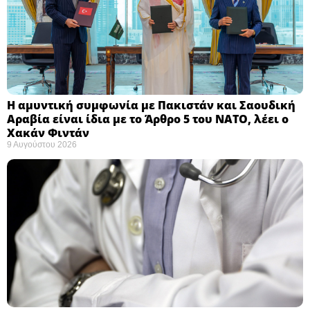
Η αμυντική συμφωνία με Πακιστάν και Σαουδική
Αραβία είναι ίδια με το Άρθρο 5 του ΝΑΤΟ, λέει ο
Χακάν Φιντάν ​
9 Αυγούστου 2026