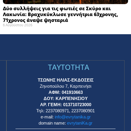
Δύο συλλήψεις για τις φωτιές σε Σκύρο και
Λακωνία: Βραχυκύκλωσε γεννήτρια 63χρονης,
71χρονος άναψε ψησταριά
6 Αυγούστου 2026
TAYTOTHTA
ΤΣΩΝΗΣ ΗΛΙΑΣ-ΕΚΔΟΣΕΙΣ
Ζηνοπούλου 7, Καρπενήσι
ΑΦΜ: 041910663
η
ΔΟΥ: ΚΑΡΠΕΝΗΣΙΟΥ
ΑΡ. ΓΕΜΗ: 013710723000
Τηλ: 2237080971, 2237080901
e-mail:
info@evrytanika.gr
domain name:
evrytaniKa.gr