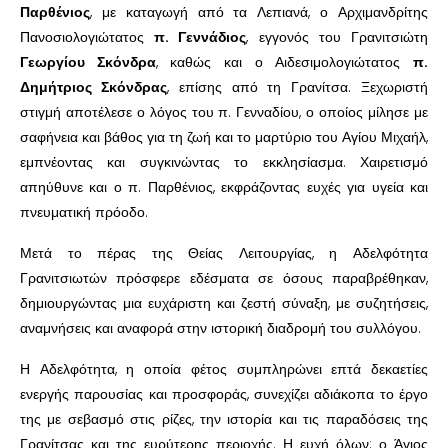
Παρθένιος
, με καταγωγή από τα Λεπιανά, ο Αρχιμανδρίτης
Πανοσιολογιώτατος
π. Γεννάδιος
, εγγονός του Γρανιτσιώτη
Γεωργίου Σκόνδρα
, καθώς και ο Αιδεσιμολογιώτατος
π.
Δημήτριος Σκόνδρας
, επίσης από τη Γρανίτσα. Ξεχωριστή
στιγμή αποτέλεσε ο λόγος του π. Γενναδίου, ο οποίος μίλησε με
σαφήνεια και βάθος για τη ζωή και το μαρτύριο του Αγίου Μιχαήλ,
εμπνέοντας και συγκινώντας το εκκλησίασμα. Χαιρετισμό
απηύθυνε και ο π. Παρθένιος, εκφράζοντας ευχές για υγεία και
πνευματική πρόοδο.
Μετά το πέρας της Θείας Λειτουργίας, η Αδελφότητα
Γρανιτσιωτών πρόσφερε εδέσματα σε όσους παραβρέθηκαν,
δημιουργώντας μια ευχάριστη και ζεστή σύναξη, με συζητήσεις,
αναμνήσεις και αναφορά στην ιστορική διαδρομή του συλλόγου.
Η Αδελφότητα, η οποία φέτος συμπληρώνει επτά δεκαετίες
ενεργής παρουσίας και προσφοράς, συνεχίζει αδιάκοπα το έργο
της με σεβασμό στις ρίζες, την ιστορία και τις παραδόσεις της
Γρανίτσας και της ευρύτερης περιοχής. Η ευχή όλων: ο Άγιος