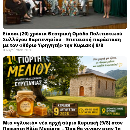
Eίκοσι (20) χρόνια Θεατρική Ομάδα Πολιτιστικού
Συλλόγου Καρπενησίου – Επετειακή παράσταση
με τον «Κύριο Υφηγητή» την Κυριακή 9/8
8 Αυγούστου 2026
Μια «γλυκιά» νέα αρχή αύριο Κυριακή (9/8) στον
Προφήτη Ηλία Μυρίκης – Όσα θα γίνουν στην 1η