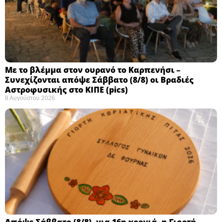
Με το βλέμμα στον ουρανό το Καρπενήσι –
Συνεχίζονται απόψε Σάββατο (8/8) οι Βραδιές
Αστροφυσικής στο ΚΙΠΕ (pics)
8 Αυγούστου 2026
Απόψε Σάββατο (8/8), για 16η χρονιά, η Γιορτή