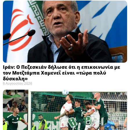
Ιράν: Ο Πεζεσκιάν δήλωσε ότι η επικοινωνία με
τον Μοτζτάμπα Χαμενεΐ είναι «τώρα πολύ
δύσκολη» ​
6 Αυγούστου 2026