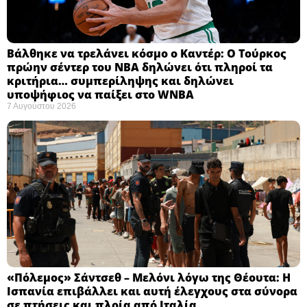
Βάλθηκε να τρελάνει κόσμο ο Καντέρ: Ο Τούρκος
πρώην σέντερ του NBA δηλώνει ότι πληροί τα
κριτήρια… συμπερίληψης και δηλώνει
υποψήφιος να παίξει στο WNBA
7 Αυγούστου 2026
«Πόλεμος» Σάντσεθ – Μελόνι λόγω της Θέουτα: Η
Ισπανία επιβάλλει και αυτή έλεγχους στα σύνορα
σε πτήσεις και πλοία από Ιταλία