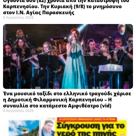
Ογδόντα δύο (82) χρόνια από την Καταστροφή του
Καρπενησίου. Την Κυριακή (9/8) το μνημόσυνο
στον Ι.Ν. Αγίας Παρασκευής
6 Αυγούστου 2026
Ένα μουσικό ταξίδι στο ελληνικό τραγούδι χάρισε
η Δημοτική Φιλαρμονική Καρπενησίου – Η
συναυλία στο κατάμεστο Αμφιθέατρο (vid)
6 Αυγούστου 2026