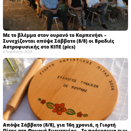
Με το βλέμμα στον ουρανό το Καρπενήσι –
Συνεχίζονται απόψε Σάββατο (8/8) οι Βραδιές
Αστροφυσικής στο ΚΙΠΕ (pics)
8 Αυγούστου 2026
Απόψε Σάββατο (8/8), για 16η χρονιά, η Γιορτή
Πίτας στη Φουρνά Ευρυτανίας – Το πρόγραμμα των