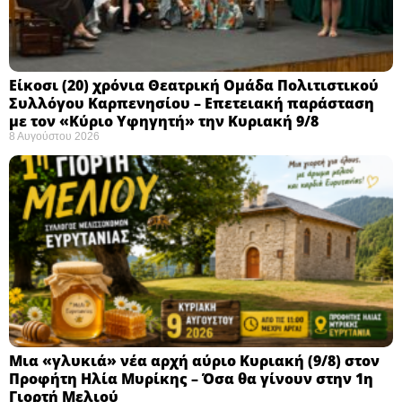
Eίκοσι (20) χρόνια Θεατρική Ομάδα Πολιτιστικού
Συλλόγου Καρπενησίου – Επετειακή παράσταση
με τον «Κύριο Υφηγητή» την Κυριακή 9/8
8 Αυγούστου 2026
Μια «γλυκιά» νέα αρχή αύριο Κυριακή (9/8) στον
Προφήτη Ηλία Μυρίκης – Όσα θα γίνουν στην 1η
Γιορτή Μελιού