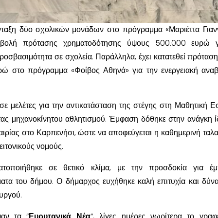
νταξη δύο σχολικών μονάδων στο πρόγραμμα «Μαριέττα Γιαν
βολή πρότασης χρηματοδότησης ύψους 500.000 ευρώ γ
ροσβασιμότητα σε σχολεία. Παράλληλα, έχει κατατεθεί πρότασ
ρώ στο πρόγραμμα «Φοίβος Αθηνά» για την ενεργειακή ανα
 μελέτες για την αντικατάσταση της στέγης στη Μαθητική Εσ
στας μηχανοκίνητου αθλητισμού. Έμφαση δόθηκε στην ανάγκη 
αιρίας στο Καρπενήσι, ώστε να αποφεύγεται η καθημερινή ταλ
ειτονικούς νομούς.
τοποιήθηκε σε θετικό κλίμα, με την προσδοκία για έμ
ματα του δήμου. Ο δήμαρχος ευχήθηκε καλή επιτυχία και δύν
υργού.
αν τα “
Ευρυτανικά Νέα
”, λίγες ημέρες νωρίτερα το γραφ