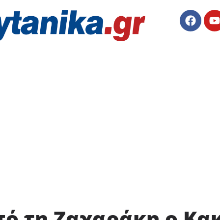
πό τη Ζαχαράκη ο Κα