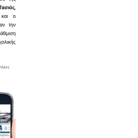
Τασιός
,
και ο
αν την
βάθμιση
ολικής
ΡΑΚΗ
,