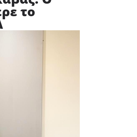
ρε το
Α