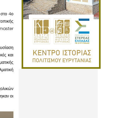
 στο 4ο
τοπικής
 master
ουσίαση
κές και
ματικής
ματική
ολικών
ηκαν οι