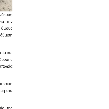
νάκου»,
ια την
η ύψους
βάθμιση
τία και
ίδρυσης
αιπωρία
πρακτη
αμη στα
είο της