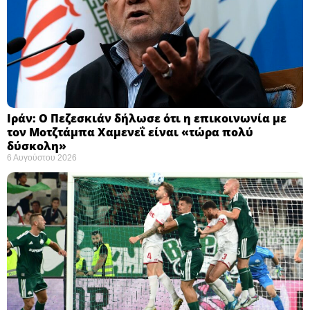
Ιράν: Ο Πεζεσκιάν δήλωσε ότι η επικοινωνία με
τον Μοτζτάμπα Χαμενεΐ είναι «τώρα πολύ
δύσκολη» ​
6 Αυγούστου 2026