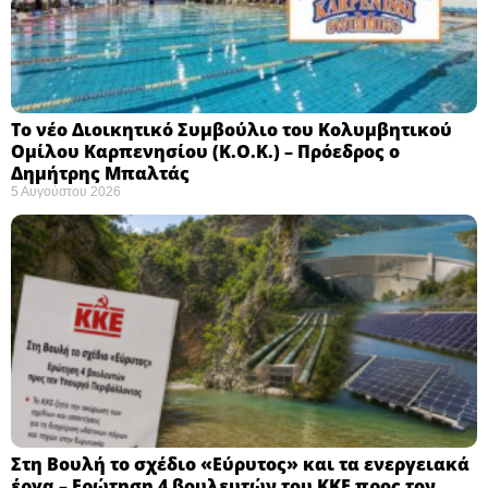
Το νέο Διοικητικό Συμβούλιο του Κολυμβητικού
Ομίλου Καρπενησίου (Κ.Ο.Κ.) – Πρόεδρος ο
Δημήτρης Μπαλτάς
5 Αυγούστου 2026
Στη Βουλή το σχέδιο «Εύρυτος» και τα ενεργειακά
έργα – Ερώτηση 4 βουλευτών του ΚΚΕ προς τον