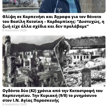
Θλίψη σε Καρπενήσι και Άγραφα για τον θάνατο
του Βασίλη Κατσίκη – Καρδαμπίκης: “Δυστυχώς, η
ζωή είχε άλλα σχέδια και δεν προλάβαμε”
6 Αυγούστου 2026
Ογδόντα δύο (82) χρόνια από την Καταστροφή του
Καρπενησίου. Την Κυριακή (9/8) το μνημόσυνο
στον Ι.Ν. Αγίας Παρασκευής
6 Αυγούστου 2026