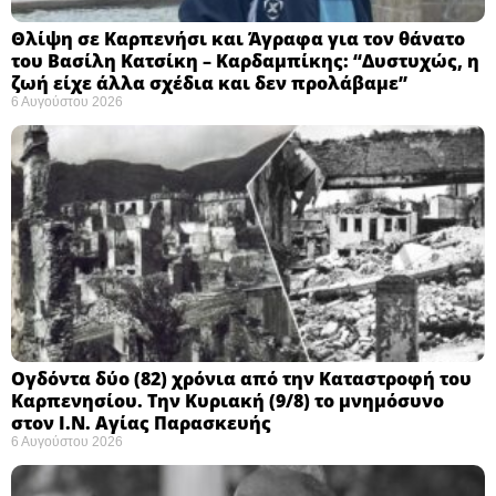
Θλίψη σε Καρπενήσι και Άγραφα για τον θάνατο
του Βασίλη Κατσίκη – Καρδαμπίκης: “Δυστυχώς, η
ζωή είχε άλλα σχέδια και δεν προλάβαμε”
6 Αυγούστου 2026
Ογδόντα δύο (82) χρόνια από την Καταστροφή του
Καρπενησίου. Την Κυριακή (9/8) το μνημόσυνο
στον Ι.Ν. Αγίας Παρασκευής
6 Αυγούστου 2026