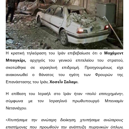
Η κρατική τηλεόραση του Ιράν επιβεβαίωσε ότι ο
Μοχάμεντ
Μπαγκέρι,
αρχηγός του γενικού επιτελείου του στρατού,
σκοτώθηκε σε ισραηλινή επιδρομή. Προηγουμένως είχε
ανακοινωθεί ο θάνατος του ηγέτη των Φρουρών της
Επανάστασης του Ιράν,
Χοσεΐν Σαλαμι.
Η επίθεση του Ισραήλ στο Ιράν ήταν
«πολύ επιτυχημένη»
,
σύμφωνα με τον Ισραηλινό πρωθυπουργό Μπενιαμίν
Νετανιάχου.
«Χτυπήσαμε την ανώτερη διοίκηση, χτυπήσαμε ανώτερους
επιστήμονες που προωθούν την ανάπτυξη πυρηνικών όπλων,