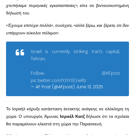
χτυπήσαμε πυρηνικές εγκαταστάσεις»
, είπε σε βιντεοσκοπημένη
δήλωσή του.
«Έχουμε επιτύχει πολλά»
, συνέχισε,
«αλλά ξέρω, και ξέρετε, ότι δεν
υπάρχουν εύκολοι πόλεμοι»
.
Israel is currently striking Iran’s capital,
Tehran.
Follow:
@AFpost
pic.twitter.com/YzYr0CneRz
— AF Post (@AFpost)
June 13, 2025
Το Ισραήλ κήρυξε κατάσταση έκτακτης ανάγκης σε ολόκληρη τη
χώρα. Ο υπουργός Άμυνας
Ισραέλ Κατζ
δήλωσε ότι τα σχολεία
θα παραμείνουν κλειστά στη χώρα την Παρασκευή.