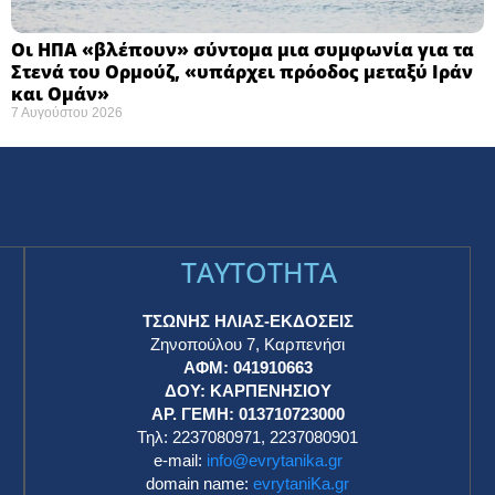
Οι ΗΠΑ «βλέπουν» σύντομα μια συμφωνία για τα
Στενά του Ορμούζ, «υπάρχει πρόοδος μεταξύ Ιράν
και Ομάν»
7 Αυγούστου 2026
TAYTOTHTA
ΤΣΩΝΗΣ ΗΛΙΑΣ-ΕΚΔΟΣΕΙΣ
Ζηνοπούλου 7, Καρπενήσι
ΑΦΜ: 041910663
η
ΔΟΥ: ΚΑΡΠΕΝΗΣΙΟΥ
ΑΡ. ΓΕΜΗ: 013710723000
Τηλ: 2237080971, 2237080901
e-mail:
info@evrytanika.gr
domain name:
evrytaniKa.gr