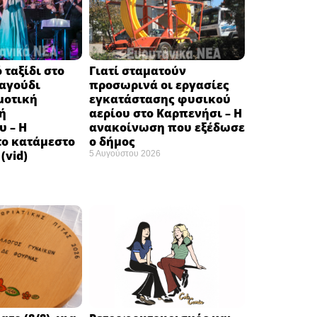
 ταξίδι στο
Γιατί σταματούν
ραγούδι
προσωρινά οι εργασίες
μοτική
εγκατάστασης φυσικού
ή
αερίου στο Καρπενήσι – Η
υ – Η
ανακοίνωση που εξέδωσε
το κατάμεστο
ο δήμος
(vid)
5 Αυγούστου 2026