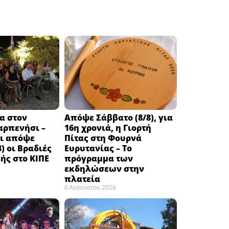
α στον
Απόψε Σάββατο (8/8), για
αρπενήσι –
16η χρονιά, η Γιορτή
αι απόψε
Πίτας στη Φουρνά
) οι Βραδιές
Ευρυτανίας – Το
ής στο ΚΙΠΕ
πρόγραμμα των
εκδηλώσεων στην
πλατεία
8 Αυγούστου 2026