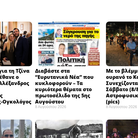
ια τη Τζίνα
Διαβάστε στα
Με το βλέμμ
έθανε ο
“Ευρυτανικά Νέα” που
ουρανό το Κ
 Αλέξανδρος
κυκλοφορούν – Τα
Συνεχίζοντ
κυριότερα θέματα στο
Σάββατο (8/8
ς
πρωτοσέλιδο της 5ης
Αστροφυσικ
ς-Ογκολόγος
Αυγούστου
(pics)
8 Αυγούστου 2026
8 Αυγούστου 2026