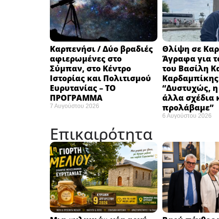
Καρπενήσι / Δύο βραδιές
Θλίψη σε Καρ
αφιερωμένες στο
Άγραφα για τ
Σύμπαν, στο Κέντρο
του Βασίλη Κ
Ιστορίας και Πολιτισμού
Καρδαμπίκης
Ευρυτανίας – ΤΟ
“Δυστυχώς, η
ΠΡΟΓΡΑΜΜΑ
άλλα σχέδια 
προλάβαμε”
7 Αυγούστου 2026
6 Αυγούστου 2026
Επικαιρότητα