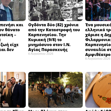
πενήσι και
Ογδόντα δύο (82) χρόνια
Ένα μουσικό
ον θάνατο
από την Καταστροφή του
ελληνικό τ
ατσίκη –
Καρπενησίου. Την
χάρισε η Δη
:
Κυριακή (9/8) το
Φιλαρμονικ
 ζωή είχε
μνημόσυνο στον Ι.Ν.
Καρπενησίο
και δεν
Αγίας Παρασκευής
συναυλία σ
Αμφιθέατρο 
6 Αυγούστου 2026
6 Αυγούστου 2026