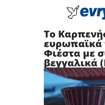
Το Καρπενή
ευρωπαϊκά 
Φιέστα με 
βεγγαλικά (