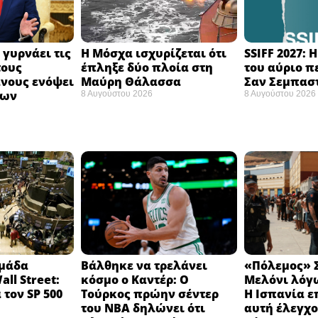
 γυρνάει τις
Η Μόσχα ισχυρίζεται ότι
SSIFF 2027: 
τους
έπληξε δύο πλοία στη
του αύριο π
νους ενόψει
Μαύρη Θάλασσα ​
Σαν Σεμπαστ
σων
8 Αυγούστου 2026
8 Αυγούστου 2026
ομάδα
Βάλθηκε να τρελάνει
«Πόλεμος» Σ
ll Street:
κόσμο ο Καντέρ: Ο
Μελόνι λόγω
 τον SP 500
Τούρκος πρώην σέντερ
Η Ισπανία ε
του NBA δηλώνει ότι
αυτή έλεγχο