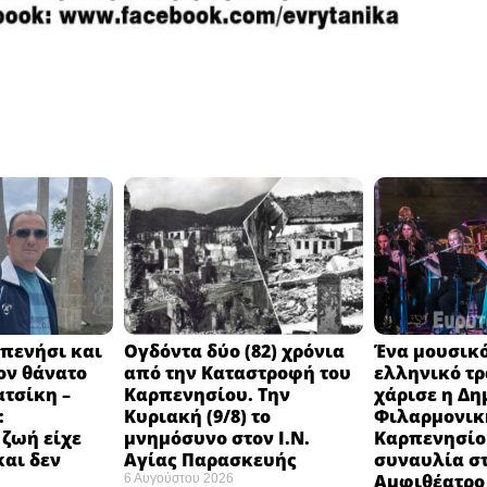
πενήσι και
Ογδόντα δύο (82) χρόνια
Ένα μουσικό
ον θάνατο
από την Καταστροφή του
ελληνικό τ
ατσίκη –
Καρπενησίου. Την
χάρισε η Δη
:
Κυριακή (9/8) το
Φιλαρμονικ
 ζωή είχε
μνημόσυνο στον Ι.Ν.
Καρπενησίο
και δεν
Αγίας Παρασκευής
συναυλία σ
Αμφιθέατρο 
6 Αυγούστου 2026