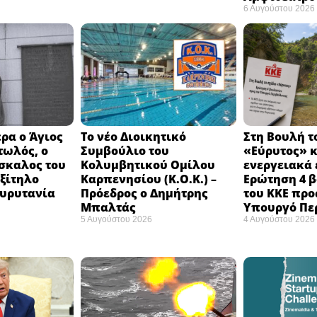
6 Αυγούστου 2026
ρα ο Άγιος
Το νέο Διοικητικό
Στη Βουλή τ
τωλός, ο
Συμβούλιο του
«Εύρυτος» κ
σκαλος του
Κολυμβητικού Ομίλου
ενεργειακά 
εξίτηλο
Καρπενησίου (Κ.Ο.Κ.) –
Ερώτηση 4 
Ευρυτανία
Πρόεδρος ο Δημήτρης
του ΚΚΕ προ
Μπαλτάς
Υπουργό Πε
5 Αυγούστου 2026
4 Αυγούστου 2026