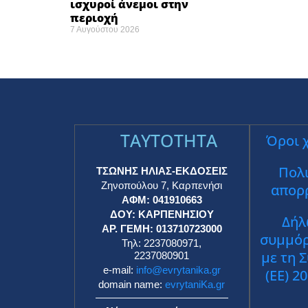
ισχυροί άνεμοι στην
περιοχή
7 Αυγούστου 2026
TAYTOTHTA
Όροι 
Πολι
ΤΣΩΝΗΣ ΗΛΙΑΣ-ΕΚΔΟΣΕΙΣ
Ζηνοπούλου 7, Καρπενήσι
απορ
ΑΦΜ: 041910663
ΔΟΥ: ΚΑΡΠΕΝΗΣΙΟΥ
Δήλ
ΑΡ. ΓΕΜΗ: 013710723000
συμμό
Τηλ: 2237080971,
με τη 
2237080901
e-mail:
info@evrytanika.gr
(ΕΕ) 2
domain name:
evrytaniKa.gr