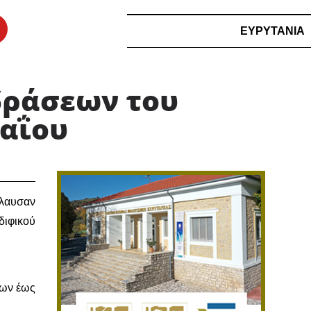
ΕΥΡΥΤΑΝΙΑ
δράσεων του
Μαΐου
όλαυσαν
διφικού
εων έως