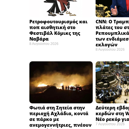
Ρετροφουτουρισμός και
CNN: Ο Τραμπ
ποπ αισθητική στο
πλάτες του σ
Φεστιβάλ Κόμικς της
Ρεπουμπλικά
Ναβάρα ​
των ενδιάμε
εκλογών ​
8 Αυγούστου 2026
8 Αυγούστου 2026
Φωτιά στη Σητεία στην
Δεύτερη εβδ
περιοχή Αχλάδια, κοντά
κερδών στη Wa
σε πάρκο με
Νέο ρεκόρ για
ανεμογεννήτριες, πνέουν
7 Αυγούστου 2026