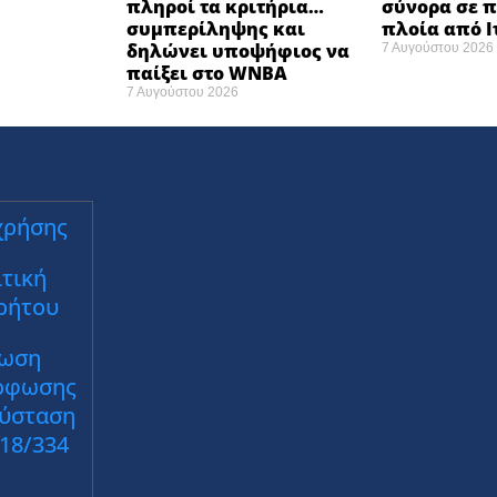
πληροί τα κριτήρια…
σύνορα σε π
συμπερίληψης και
πλοία από 
δηλώνει υποψήφιος να
7 Αυγούστου 2026
παίξει στο WNBA
7 Αυγούστου 2026
χρήσης
τική
ρήτου
ωση
ρφωσης
Σύσταση
018/334