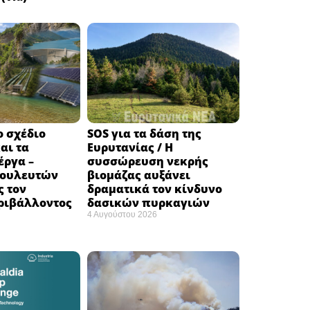
ο σχέδιο
SOS για τα δάση της
αι τα
Ευρυτανίας / Η
έργα –
συσσώρευση νεκρής
βουλευτών
βιομάζας αυξάνει
ς τον
δραματικά τον κίνδυνο
ριβάλλοντος
δασικών πυρκαγιών
4 Αυγούστου 2026