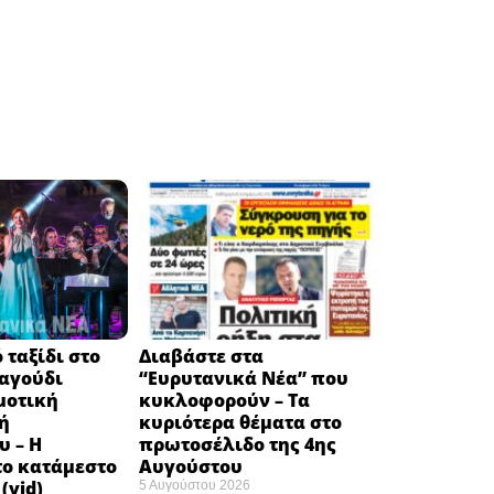
 ταξίδι στο
Διαβάστε στα
ραγούδι
“Ευρυτανικά Νέα” που
μοτική
κυκλοφορούν – Τα
ή
κυριότερα θέματα στο
υ – Η
πρωτοσέλιδο της 4ης
το κατάμεστο
Αυγούστου
(vid)
5 Αυγούστου 2026