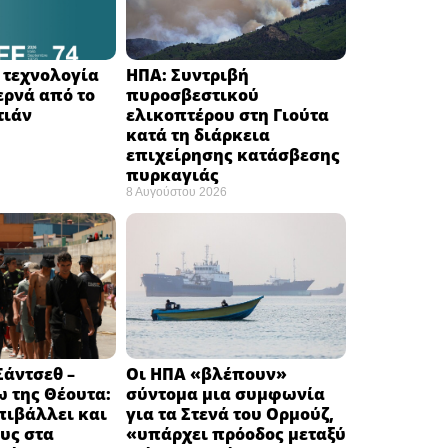
Η τεχνολογία
ΗΠΑ: Συντριβή
ερνά από το
πυροσβεστικού
ιάν ​
ελικοπτέρου στη Γιούτα
κατά τη διάρκεια
επιχείρησης κατάσβεσης
πυρκαγιάς ​
8 Αυγούστου 2026
άντσεθ –
Οι ΗΠΑ «βλέπουν»
 της Θέουτα:
σύντομα μια συμφωνία
πιβάλλει και
για τα Στενά του Ορμούζ,
υς στα
«υπάρχει πρόοδος μεταξύ