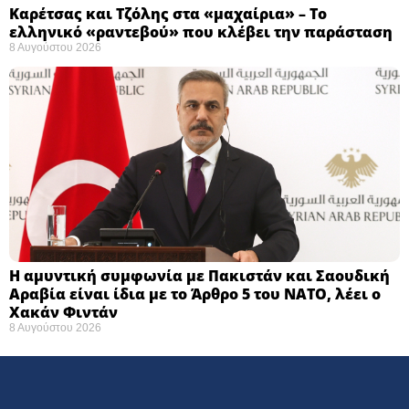
Καρέτσας και Τζόλης στα «μαχαίρια» – Το
ελληνικό «ραντεβού» που κλέβει την παράσταση
8 Αυγούστου 2026
Η αμυντική συμφωνία με Πακιστάν και Σαουδική
Αραβία είναι ίδια με το Άρθρο 5 του ΝΑΤΟ, λέει ο
Χακάν Φιντάν
8 Αυγούστου 2026