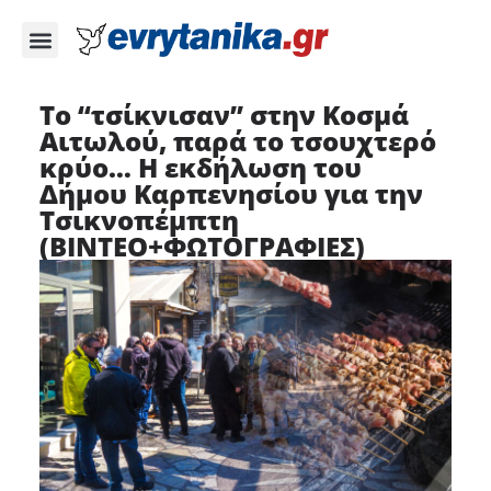
Το “τσίκνισαν” στην Κοσμά
Αιτωλού, παρά το τσουχτερό
κρύο… Η εκδήλωση του
Δήμου Καρπενησίου για την
Τσικνοπέμπτη
(ΒΙΝΤΕΟ+ΦΩΤΟΓΡΑΦΙΕΣ)