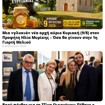
Μια «γλυκιά» νέα αρχή αύριο Κυριακή (9/8) στον
Προφήτη Ηλία Μυρίκης – Όσα θα γίνουν στην 1η
Γιορτή Μελιού
8 Αυγούστου 2026
Βαρύ πένθος για τη Τζίνα Οικονόμου: Πέθανε ο