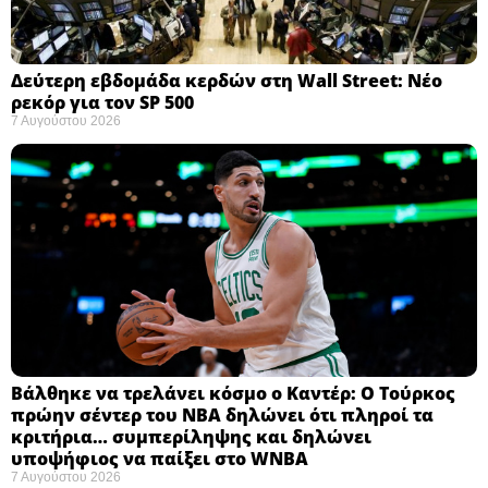
Δεύτερη εβδομάδα κερδών στη Wall Street: Νέο
ρεκόρ για τον SP 500
7 Αυγούστου 2026
Βάλθηκε να τρελάνει κόσμο ο Καντέρ: Ο Τούρκος
πρώην σέντερ του NBA δηλώνει ότι πληροί τα
κριτήρια… συμπερίληψης και δηλώνει
υποψήφιος να παίξει στο WNBA
7 Αυγούστου 2026