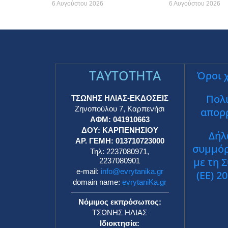
6 Αυγούστου 2026
6 Αυγούστου 2026
TAYTOTHTA
Όροι 
Πολι
ΤΣΩΝΗΣ ΗΛΙΑΣ-ΕΚΔΟΣΕΙΣ
Ζηνοπούλου 7, Καρπενήσι
απορ
ΑΦΜ: 041910663
ΔΟΥ: ΚΑΡΠΕΝΗΣΙΟΥ
Δήλ
ΑΡ. ΓΕΜΗ: 013710723000
συμμό
Τηλ: 2237080971,
με τη 
2237080901
e-mail:
info@evrytanika.gr
(ΕΕ) 2
domain name:
evrytaniKa.gr
Νόμιμος εκπρόσωπος:
ΤΣΩΝΗΣ ΗΛΙΑΣ
Ιδιοκτησία: