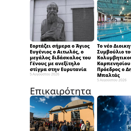
Εορτάζει σήμερα ο Άγιος
Το νέο Διοικη
Ευγένιος ο Αιτωλός, ο
Συμβούλιο το
μεγάλος διδάσκαλος του
Κολυμβητικο
Γένους με ανεξίτηλο
Καρπενησίου (
στίγμα στην Ευρυτανία
Πρόεδρος ο Δ
Μπαλτάς
5 Αυγούστου 2026
5 Αυγούστου 2026
Επικαιρότητα