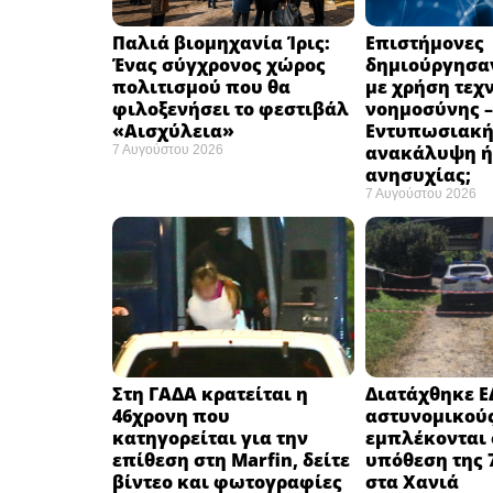
Παλιά βιομηχανία Ίρις:
Επιστήμονες
Ένας σύγχρονος χώρος
δημιούργησαν
πολιτισμού που θα
με χρήση τεχ
φιλοξενήσει το φεστιβάλ
νοημοσύνης –
«Αισχύλεια» ​
Εντυπωσιακ
ανακάλυψη ή
7 Αυγούστου 2026
ανησυχίας; ​
7 Αυγούστου 2026
Στη ΓΑΔΑ κρατείται η
Διατάχθηκε Ε
46χρονη που
αστυνομικού
κατηγορείται για την
εμπλέκονται 
επίθεση στη Marfin, δείτε
υπόθεση της 
βίντεο και φωτογραφίες
στα Χανιά