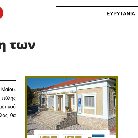
ΕΥΡΥΤΑΝΙΑ
ξη των
 Μαΐου,
ς πύλης
μοτικού
λας, θα