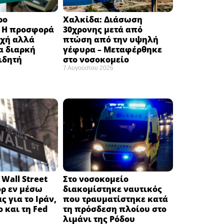
ρο
Χαλκίδα: Διάσωση
: H προσφορά
30χρονης μετά από
οχή αλλά
πτώση από την υψηλή
α διαρκή
γέφυρα – Μεταφέρθηκε
ιδητή
στο νοσοκομείο ​
7 Αυγούστου 2026
Wall Street
Στο νοσοκομείο
όρ εν μέσω
διακομίστηκε ναυτικός
ς για το Ιράν,
που τραυματίστηκε κατά
ο και τη Fed
τη πρόσδεση πλοίου στο
λιμάνι της Ρόδου