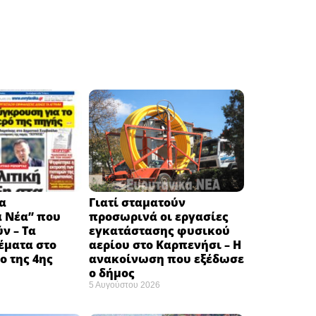
α
Γιατί σταματούν
ά Νέα” που
προσωρινά οι εργασίες
ν – Τα
εγκατάστασης φυσικού
έματα στο
αερίου στο Καρπενήσι – Η
 της 4ης
ανακοίνωση που εξέδωσε
ο δήμος
5 Αυγούστου 2026