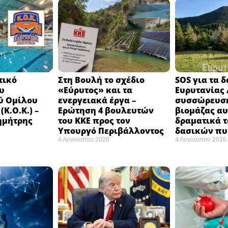
τικό
Στη Βουλή το σχέδιο
SOS για τα 
υ
«Εύρυτος» και τα
Ευρυτανίας 
ύ Ομίλου
ενεργειακά έργα –
συσσώρευση
Κ.Ο.Κ.) –
Ερώτηση 4 βουλευτών
βιομάζας αυ
ημήτρης
του ΚΚΕ προς τον
δραματικά τ
Υπουργό Περιβάλλοντος
δασικών π
4 Αυγούστου 2026
4 Αυγούστου 2026