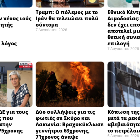
Τραμπ: Ο πόλεμος με το
Εθνικό Κέντ
 νέους ιούς
Ιράν θα τελειώσει πολύ
Αιμοδοσίας
νητής
σύντομα ​
δεν έχει επ
αποτελεί μι
7 Αυγούστου 2026
ή
θετική συνε
 λόγος
επιλογή ​
7 Αυγούστου 2026
ΔΕ για τους
Δύο συλλήψεις για τις
Κόπωση της 
ς που
φωτιές σε Σκύρο και
μετά τα ρεκ
στην
Λακωνία: Βραχυκύκλωσε
αβεβαιότητα
75χρονης
γεννήτρια 63χρονης,
το πετρέλαι
71χρονος άναψε
6 Αυγούστου 2026