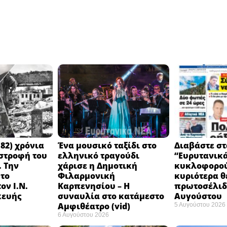
82) χρόνια
Ένα μουσικό ταξίδι στο
Διαβάστε στ
στροφή του
ελληνικό τραγούδι
“Ευρυτανικ
 Την
χάρισε η Δημοτική
κυκλοφορού
 το
Φιλαρμονική
κυριότερα θ
ον Ι.Ν.
Καρπενησίου – Η
πρωτοσέλιδο
κευής
συναυλία στο κατάμεστο
Αυγούστου
Αμφιθέατρο (vid)
5 Αυγούστου 2026
6 Αυγούστου 2026