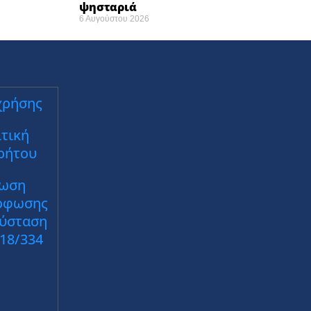
ψησταριά
6 Αυγούστου 2026
χρήσης
τική
ρήτου
ωση
ρφωσης
Σύσταση
018/334