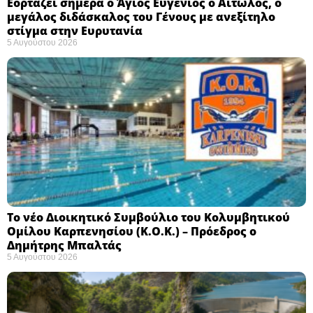
Εορτάζει σήμερα ο Άγιος Ευγένιος ο Αιτωλός, ο
μεγάλος διδάσκαλος του Γένους με ανεξίτηλο
στίγμα στην Ευρυτανία
5 Αυγούστου 2026
Το νέο Διοικητικό Συμβούλιο του Κολυμβητικού
Ομίλου Καρπενησίου (Κ.Ο.Κ.) – Πρόεδρος ο
Δημήτρης Μπαλτάς
5 Αυγούστου 2026