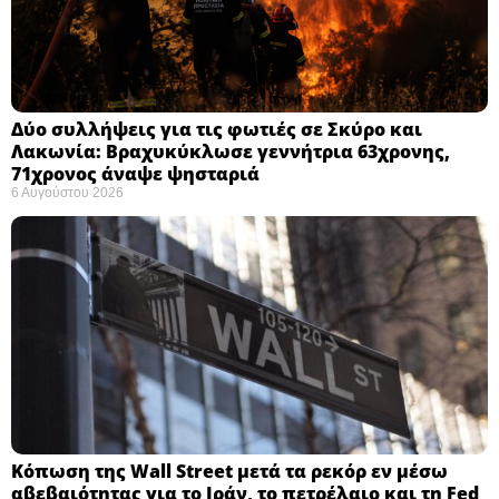
Δύο συλλήψεις για τις φωτιές σε Σκύρο και
Λακωνία: Βραχυκύκλωσε γεννήτρια 63χρονης,
71χρονος άναψε ψησταριά
6 Αυγούστου 2026
Κόπωση της Wall Street μετά τα ρεκόρ εν μέσω
αβεβαιότητας για το Ιράν, το πετρέλαιο και τη Fed