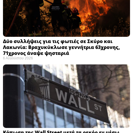
Δύο συλλήψεις για τις φωτιές σε Σκύρο και
Λακωνία: Βραχυκύκλωσε γεννήτρια 63χρονης,
71χρονος άναψε ψησταριά
6 Αυγούστου 2026
Κόπωση της Wall Street μετά τα ρεκόρ εν μέσω