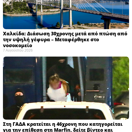
Χαλκίδα: Διάσωση 30χρονης μετά από πτώση από
την υψηλή γέφυρα – Μεταφέρθηκε στο
νοσοκομείο ​
7 Αυγούστου 2026
Στη ΓΑΔΑ κρατείται η 46χρονη που κατηγορείται
για την επίθεση στη Marfin, δείτε βίντεο και