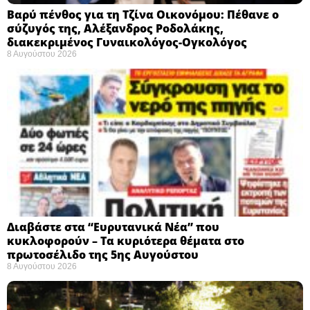
Βαρύ πένθος για τη Τζίνα Οικονόμου: Πέθανε ο
σύζυγός της, Αλέξανδρος Ροδολάκης,
διακεκριμένος Γυναικολόγος-Ογκολόγος
8 Αυγούστου 2026
Διαβάστε στα “Ευρυτανικά Νέα” που
κυκλοφορούν – Τα κυριότερα θέματα στο
πρωτοσέλιδο της 5ης Αυγούστου
8 Αυγούστου 2026