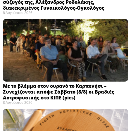
σύζυγός της, Αλέξανδρος Ροδολάκης,
διακεκριμένος Γυναικολόγος-Ογκολόγος
8 Αυγούστου 2026
Με το βλέμμα στον ουρανό το Καρπενήσι –
Συνεχίζονται απόψε Σάββατο (8/8) οι Βραδιές
Αστροφυσικής στο ΚΙΠΕ (pics)
8 Αυγούστου 2026