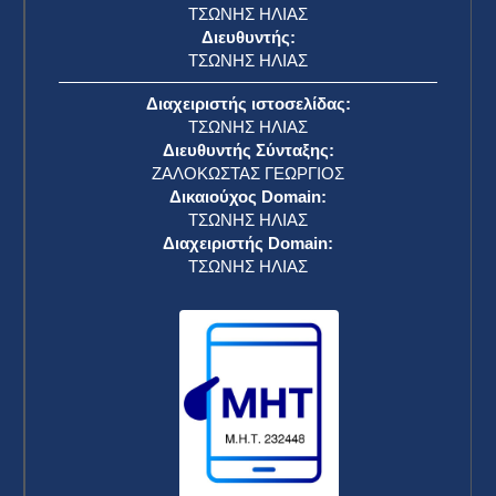
Κάμαλα Χάρις: Καταλογίζει έλλειψη
διαφάνειας στον Ντόναλντ Τραμπ επειδή δεν
δημοσιοποιεί τον ιατρικό του φάκελο
ΕΥΡΥΤΑΝΙΚΑ ΝΕΑ
13 Οκτωβρίου 2024
Επιτυχημένο το χειρουργείο του Καρβαχάλ