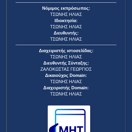
Συρία: Το Ισραήλ ανακοίνωσε ότι βομβάρδισε
δυο στρατιωτικές βάσεις
RSS
22 Μαρτίου 2025