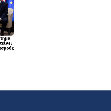
ίτημα
τείνει
δασμούς