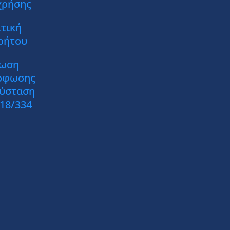
χρήσης
τική
ρήτου
ωση
ρφωσης
Σύσταση
018/334