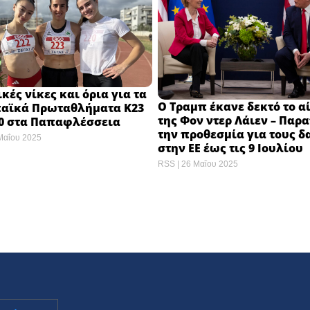
κές νίκες και όρια για τα
Ο Τραμπ έκανε δεκτό το α
αϊκά Πρωταθλήματα Κ23
της Φον ντερ Λάιεν – Παρα
20 στα Παπαφλέσσεια
την προθεσμία για τους 
Μαΐου 2025
στην ΕΕ έως τις 9 Ιουλίου
RSS
26 Μαΐου 2025