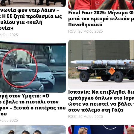
νωνία φον ντερ Λάιεν –
Final Four 2025: Μήνυμα 
 Η ΕΕ ζητά προθεσμία ως
μετά τον «μικρό τελικό» μ
Ιουλίου για «καλή
Παναθηναϊκό
νία»
RSS
26 Μαΐου 2025
Μαΐου 2025
Ισπανία: Να επιβληθεί δι
γή στον Υμηττό: «Ο
εμπάργκο όπλων στο Ισρ
 έβαλε το πιστόλι στον
ώστε να πειστεί να βάλει
ο» – Ξεσπά ο πατέρας του
στον πόλεμο στη Γάζα
νου
RSS
26 Μαΐου 2025
Μαΐου 2025