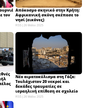
Φουρνιέ
Απόκοσμο σκηνικό στην Κρήτη:
ε τον
Αφρικανική σκόνη σκέπασε το
νησί (εικόνες)
RSS
26 Μαΐου 2025
εθνές
Νέο αιματοκύλισμα στη Γάζα:
αήλ
Τουλάχιστον 20 νεκροί και
 τέλος
δεκάδες τραυματίες σε
ισραηλινή επίθεση σε σχολείο
RSS
26 Μαΐου 2025