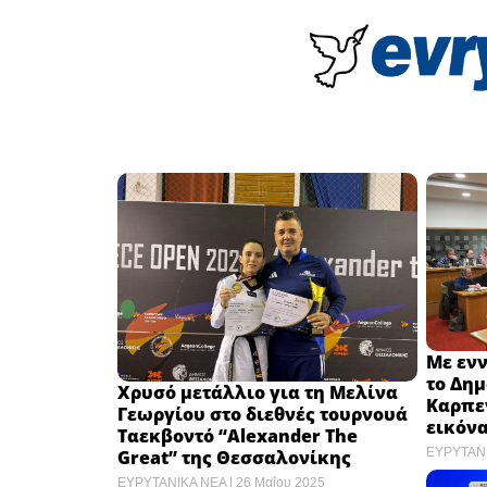
Με ενν
το Δη
Χρυσό μετάλλιο για τη Μελίνα
Καρπεν
Γεωργίου στο διεθνές τουρνουά
εικόνα
Ταεκβοντό “Alexander The
ΕΥΡΥΤΑΝ
Great” της Θεσσαλονίκης
ΕΥΡΥΤΑΝΙΚΑ ΝΕΑ
26 Μαΐου 2025