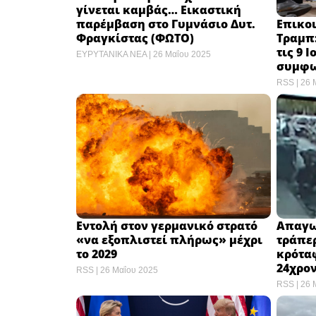
γίνεται καμβάς… Εικαστική
Επικοι
παρέμβαση στο Γυμνάσιο Δυτ.
Τραμπ:
Φραγκίστας (ΦΩΤΟ)
τις 9 
ΕΥΡΥΤΑΝΙΚΑ ΝΕΑ
26 Μαΐου 2025
συμφω
RSS
26 
Εντολή στον γερμανικό στρατό
Απαγω
«να εξοπλιστεί πλήρως» μέχρι
τράπερ
το 2029
κρόταφ
24χρο
RSS
26 Μαΐου 2025
RSS
26 