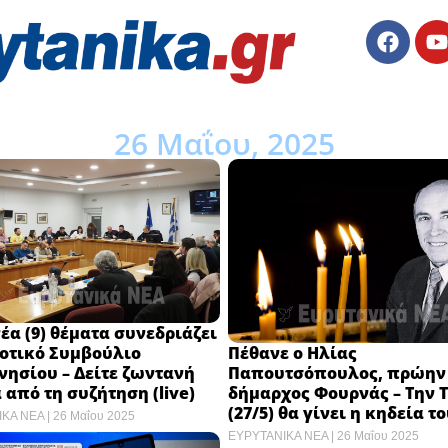
26 Μαΐου, 2025
έα (9) θέματα συνεδριάζει
Πέθανε ο Ηλίας
μοτικό Συμβούλιο
Παπουτσόπουλος, πρώην
ησίου – Δείτε ζωντανή
δήμαρχος Φουρνάς – Την Τ
 από τη συζήτηση (live)
(27/5) θα γίνει η κηδεία τ
ΙΚΑ ΝΕΑ
26 Μαΐου 2025
ΕΥΡΥΤΑΝΙΚΑ ΝΕΑ
26 Μαΐου 2025