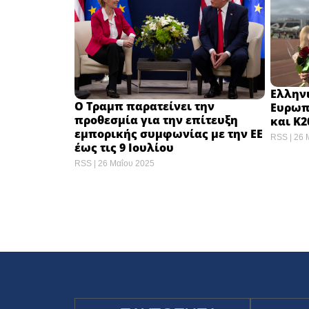
Ελληνι
Ο Τραμπ παρατείνει την
Ευρωπ
προθεσμία για την επίτευξη
και Κ
εμπορικής συμφωνίας με την ΕΕ
RSS
26 
έως τις 9 Ιουλίου
RSS
26 Μαΐου 2025