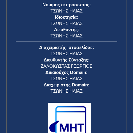
Κασσελάκης: Αποσύρει τη στήριξη στην
πρόταση ΣΥΡΙΖΑ για τα Τέμπη και συντάσσεται
με την Καρυστιανού
RSS
6 Ιουνίου 2025