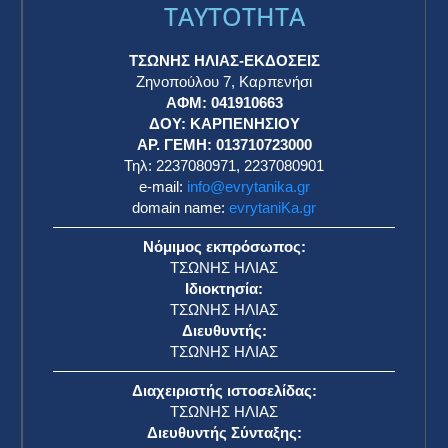
Μαρία Λουτζακλή: «Τι βλέπουν τα αγάλματα: Η
αθέατη ζωή του Μουσείου Ακρόπολης και των
ενοίκων του»
RSS
17 Ιουνίου 2025
Λευκός Οίκος: Ο Τραμπ αποχωρεί από τη G7 και