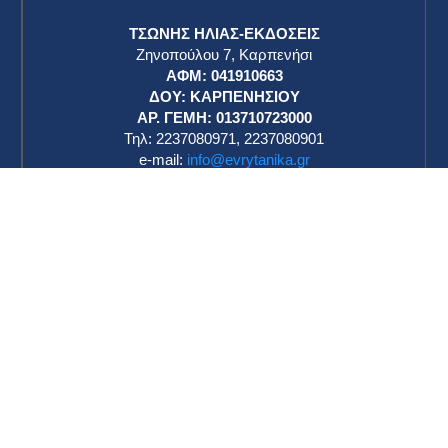
Ο πόλεμος στο Ιράν αποξενώνει τους πιο
συντηρητικούς ψηφοφόρους του Τραμπ – Ο
αντίκτυπος στις ενδιάμεσες εκλογές ​
ΕΥΡΥΤΑΝΙΚΑ ΝΕΑ
19 Μαρτίου 2026
Το ΕΡΤnews στη Βηρυτό: Χτυπήματα χωρίς
προειδοποίηση στο κέντρο της πόλης – Δεκάδες
νεκροί από τα ξημερώματα στο Λίβανο ​
ΕΥΡΥΤΑΝΙΚΑ ΝΕΑ
19 Μαρτίου 2026