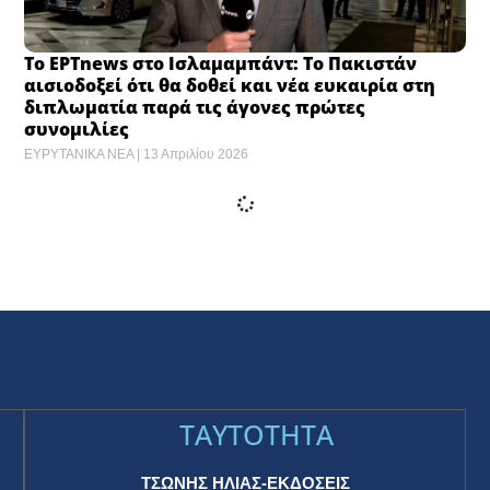
Το ΕΡΤnews στο Ισλαμαμπάντ: Το Πακιστάν
αισιοδοξεί ότι θα δοθεί και νέα ευκαιρία στη
διπλωματία παρά τις άγονες πρώτες
συνομιλίες ​
ΕΥΡΥΤΑΝΙΚΑ ΝΕΑ
13 Απριλίου 2026
Aρχηγός Ναυτικού Ιράν: «Γελοία» η απειλή
Τραμπ να αποκλείσει τα Στενά του Ορμούζ ​
ΕΥΡΥΤΑΝΙΚΑ ΝΕΑ
13 Απριλίου 2026
Πώς θα αμειφθούν όσοι εργαστούν τη Δευτέρα
του Πάσχα ​
ΕΥΡΥΤΑΝΙΚΑ ΝΕΑ
13 Απριλίου 2026
Περού: Καθυστερήσεις επισκιάζουν τις εκλογές
για τον ένατο πρόεδρο μέσα σε μια δεκαετία ​
ΕΥΡΥΤΑΝΙΚΑ ΝΕΑ
13 Απριλίου 2026
Σοβαρός τραυματισμός ανηλίκου από κροτίδα
στο Μενίδι – Μεταφέρθηκε στο Νοσοκομείο
Παίδων ​
ΕΥΡΥΤΑΝΙΚΑ ΝΕΑ
13 Απριλίου 2026