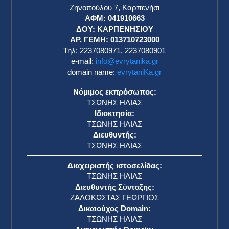
Φιλικά Τρίπολης: Παρέδωσαν τον Ιούδα τον
Ισκαριώτη στην πυρά ​
ΕΥΡΥΤΑΝΙΚΑ ΝΕΑ
13 Απριλίου 2026
Η φον ντερ Λάιεν συνεχάρη τον Μάγιαρ και
συμφώνησαν «στενή συνεργασία». ​
ΕΥΡΥΤΑΝΙΚΑ ΝΕΑ
13 Απριλίου 2026
Αϊτή: Ο αριθμός των νεκρών από το
ποδοπάτημα στην Ακρόπολη Λαφεριέρ
αναθεωρήθηκε προς τα κάτω ​
ΕΥΡΥΤΑΝΙΚΑ ΝΕΑ
13 Απριλίου 2026
CENTCOM: O αποκλεισμός όλων των πλοίων
προς και από το Ιράν αρχίζει τη Δευτέρα ​
ΕΥΡΥΤΑΝΙΚΑ ΝΕΑ
13 Απριλίου 2026