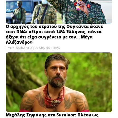
Ο αρχηγός του στρατού της Ουγκάντα έκανε
τεστ DNA: «Είμαι κατά 14% Έλληνας, πάντα
ήξερα ότι είχα συγγένεια με τον… Μέγα
Αλέξανδρο»
ΕΥΡΥΤΑΝΙΚΑ ΝΕΑ
29 Απριλίου 2026
Μιχάλης Σηφάκης στο Survivor: Πλέον ως