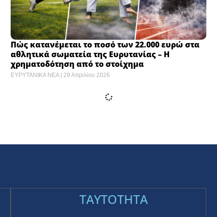
Πώς κατανέμεται το ποσό των 22.000 ευρώ στα
αθλητικά σωματεία της Ευρυτανίας – Η
χρηματοδότηση από το στοίχημα
ΕΥΡΥΤΑΝΙΚΑ ΝΕΑ
29 Απριλίου 2026
Στο αποκορύφωμα οι προετοιμασίες για τον
ημιμαραθώνιο «Πυθαγόρας ο Σάμιος» ​
ΕΥΡΥΤΑΝΙΚΑ ΝΕΑ
29 Απριλίου 2026
Στο αποκορύφωμα οι προετοιμασίες για τον
ημιμαραθώνιο «Πυθαγόρας ο Σάμιος» ​
ΕΥΡΥΤΑΝΙΚΑ ΝΕΑ
29 Απριλίου 2026
Euroleague: Πρώτο βήμα για το final-4 της
Αθήνας ο Ολυμπιακός, 91-70 την Μονακό στο
«φλεγόμενο» ΣΕΦ ​
ΕΥΡΥΤΑΝΙΚΑ ΝΕΑ
29 Απριλίου 2026
Euroleague: Πρώτο βήμα για το final-4 της
Αθήνας ο Ολυμπιακός, 91-70 την Μονακό στο