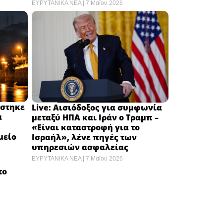
ΕΥΡΥΤΑΝΙΚΑ ΝΕΑ
7 Μαΐου 2026
ίστηκε
Live: Αισιόδοξος για συμφωνία
α
μεταξύ ΗΠΑ και Ιράν ο Τραμπ –
«Είναι καταστροφή για το
είο ​
Ισραήλ», λένε πηγές των
υπηρεσιών ασφαλείας ​
ΕΥΡΥΤΑΝΙΚΑ ΝΕΑ
7 Μαΐου 2026