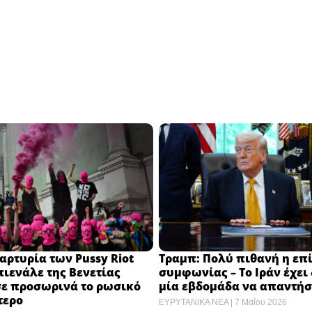
αρτυρία των Pussy Riot
Τραμπ: Πολύ πιθανή η επ
ιενάλε της Βενετίας
συμφωνίας – Το Ιράν έχει
σε προσωρινά το ρωσικό
μία εβδομάδα να απαντήσε
ερο ​
ΕΥΡΥΤΑΝΙΚΑ ΝΕΑ
7 Μαΐου 2026