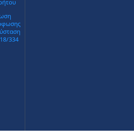
ρήτου
ωση
ρφωσης
Σύσταση
018/334