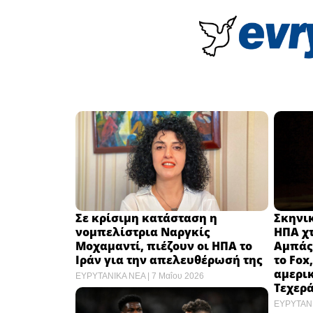
Σε κρίσιμη κατάσταση η
Σκηνικ
νομπελίστρια Ναργκίς
ΗΠΑ χ
Μοχαμαντί, πιέζουν οι ΗΠΑ το
Αμπάς 
Ιράν για την απελευθέρωσή της
το Fox
αμερικ
ΕΥΡΥΤΑΝΙΚΑ ΝΕΑ
7 Μαΐου 2026
Τεχερ
ΕΥΡΥΤΑΝ