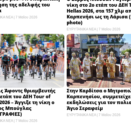
ηση της αδελφής του
νίκη στο 2ο ετάπ του ΔΕΗ 
α
Hellas 2026, στα 157 χλμ α
Καρπενήσι ως τη Λάρισα (
ΙΚΑ ΝΕΑ
7 Μαΐου 2026
photo)
ΕΥΡΥΤΑΝΙΚΑ ΝΕΑ
7 Μαΐου 2026
ίς Άφοντς θριαμβευτής
Στην Καρδίτσα ο Μητροπο
 ετάπ του ΔΕΗ Tour of
Καρπενησίου, συμμετείχε
 2026 – Άγγιξε τη νίκη ο
εκδηλώσεις για τον πολι
ος Μπούγλας
Άγιο Σεραφείμ
ΓΡΑΦΙΕΣ)
ΕΥΡΥΤΑΝΙΚΑ ΝΕΑ
7 Μαΐου 2026
ΙΚΑ ΝΕΑ
7 Μαΐου 2026