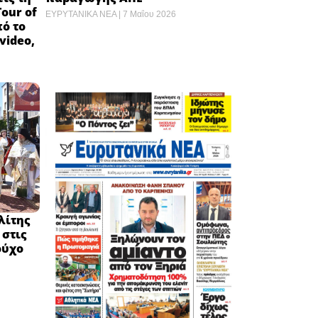
Tour of
ΕΥΡΥΤΑΝΙΚΑ ΝΕΑ
7 Μαΐου 2026
πό το
video,
λίτης
 στις
ούχο