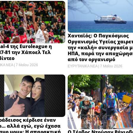
Χανταϊός: Ο Παγκόσμιος
Οργανισμός Υγείας χαιρετ
nal-4 της Euroleague η
την «καλή» συνεργασία με
87-81 την Χάποελ Τελ
ΗΠΑ, παρά την αποχώρησ
βίντεο
από τον οργανισμό
ΙΚΑ ΝΕΑ
7 Μαΐου 2026
ΕΥΡΥΤΑΝΙΚΑ ΝΕΑ
7 Μαΐου 2026
ράδεισος κέρδισε έναν
ο… αλλά εγώ, εγώ έχασα
σμο μου»: Η σπαρακτική
Ο Σέρβος Ντούσαν Ράγιοβι