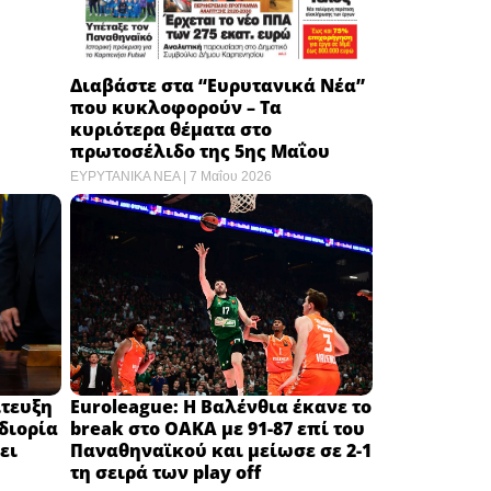
Διαβάστε στα “Ευρυτανικά Νέα”
που κυκλοφορούν – Τα
κυριότερα θέματα στο
πρωτοσέλιδο της 5ης Μαΐου
ΕΥΡΥΤΑΝΙΚΑ ΝΕΑ
7 Μαΐου 2026
ίτευξη
Euroleague: Η Βαλένθια έκανε το
 διορία
break στο OAKA με 91-87 επί του
ι ​
Παναθηναϊκού και μείωσε σε 2-1
τη σειρά των play off ​