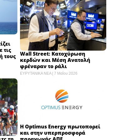
ίζει
 τις
Wall Street: Κατοχύρωση
ή τους
κερδών και Μέση Ανατολή
φρέναραν το ράλι
ΕΥΡΥΤΑΝΙΚΑ ΝΕΑ
7 Μαΐου 2026
H Optimus Energy πρωτοπορεί
και στην υπερπροσφορά
παραγωγής ΑΠΕ
τς τη