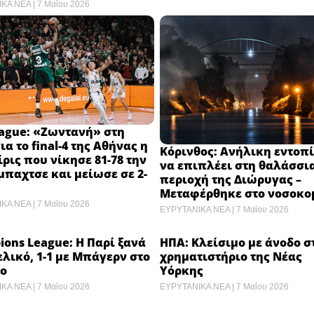
ΙΚΑ ΝΕΑ
7 Μαΐου 2026
ague: «Ζωντανή» στη
ια το final-4 της Αθήνας η
Κόρινθος: Ανήλικη εντοπ
ρις που νίκησε 81-78 την
να επιπλέει στη θαλάσσι
παχτσε και μείωσε σε 2-
περιοχή της Διώρυγας –
Μεταφέρθηκε στο νοσοκομ
ΙΚΑ ΝΕΑ
7 Μαΐου 2026
ΕΥΡΥΤΑΝΙΚΑ ΝΕΑ
7 Μαΐου 2026