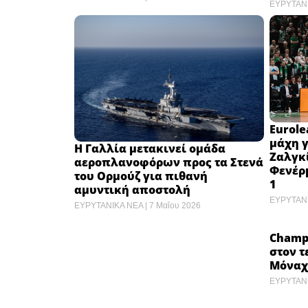
ΕΥΡΥΤΑΝ
Eurole
μάχη γ
Η Γαλλία μετακινεί ομάδα
Ζαλγκί
αεροπλανοφόρων προς τα Στενά
Φενέρμ
του Ορμούζ για πιθανή
1 ​
αμυντική αποστολή ​
ΕΥΡΥΤΑΝ
ΕΥΡΥΤΑΝΙΚΑ ΝΕΑ
7 Μαΐου 2026