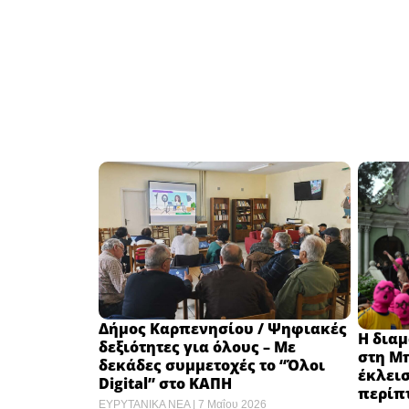
Δήμος Καρπενησίου / Ψηφιακές
Η διαμ
δεξιότητες για όλους – Με
στη Μπ
δεκάδες συμμετοχές το “Όλοι
έκλει
Digital” στο ΚΑΠΗ
περίπτ
ΕΥΡΥΤΑΝΙΚΑ ΝΕΑ
7 Μαΐου 2026