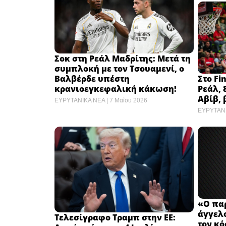
Σοκ στη Ρεάλ Μαδρίτης: Μετά τη
συμπλοκή με τον Τσουαμενί, ο
Βαλβέρδε υπέστη
Στο Fi
κρανιοεγκεφαλική κάκωση!
Ρεάλ, 
Αβίβ, 
ΕΥΡΥΤΑΝΙΚΑ ΝΕΑ
7 Μαΐου 2026
ΕΥΡΥΤΑΝ
«Ο πα
άγγελ
Τελεσίγραφο Τραμπ στην ΕΕ:
τον κό