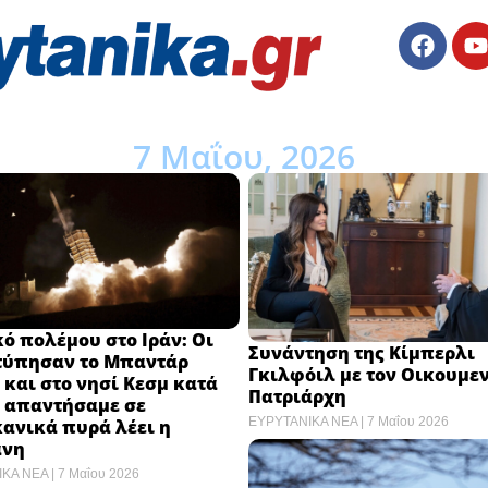
7 Μαΐου, 2026
ό πολέμου στο Ιράν: Οι
Συνάντηση της Κίμπερλι
τύπησαν το Μπαντάρ
Γκιλφόιλ με τον Οικουμε
και στο νησί Κεσμ κατά
Πατριάρχη
, απαντήσαμε σε
ΕΥΡΥΤΑΝΙΚΑ ΝΕΑ
7 Μαΐου 2026
ανικά πυρά λέει η
άνη
ΙΚΑ ΝΕΑ
7 Μαΐου 2026