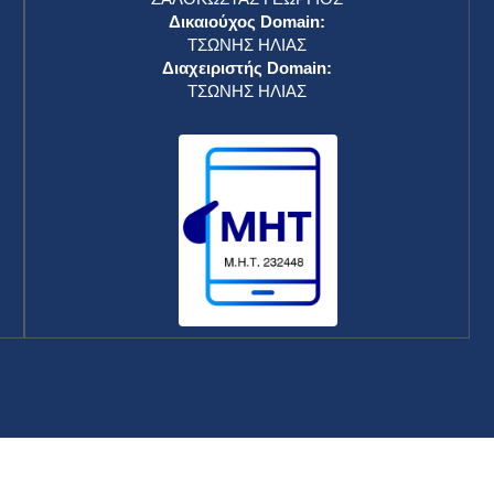
Ασταμάτητος ο Σίνερ έσπασε στη Ρώμη το ρεκόρ
του Τζόκοβιτς ​
ΕΥΡΥΤΑΝΙΚΑ ΝΕΑ
15 Μαΐου 2026
Μιγκέλ Ντίας-Κανέλ: Η άρση του
«αποκλεισμού» από τις ΗΠΑ θα ήταν «πιο
απλός» τρόπος για να βοηθήσουν την Κούβα ​
ΕΥΡΥΤΑΝΙΚΑ ΝΕΑ
15 Μαΐου 2026
Eurovision 2026: Εξασφάλισε η Κύπρος και η
Αντιγόνη με το «Jalla» το εισιτήριο για το
μεγάλο τελικό – Οι 10 χώρες που προκρίθηκαν ​
ΕΥΡΥΤΑΝΙΚΑ ΝΕΑ
15 Μαΐου 2026
Μουντιάλ 2026: Με εκπλήξεις η αποστολή της
Γαλλίας που ανακοίνωσε ο Ντεσάμπ – Εκτός ο
Κολό-Μουανί και ο Καμαβινγκά ​
ΕΥΡΥΤΑΝΙΚΑ ΝΕΑ
15 Μαΐου 2026