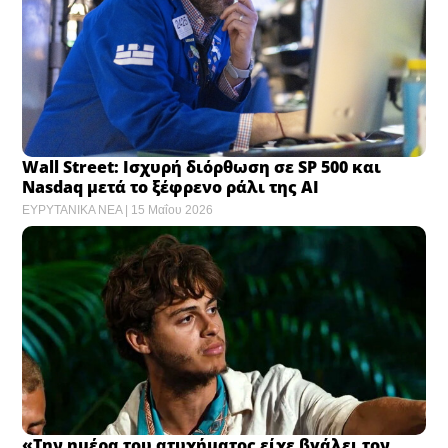
Wall Street: Ισχυρή διόρθωση σε SP 500 και
Nasdaq μετά το ξέφρενο ράλι της AI
ΕΥΡΥΤΑΝΙΚΑ ΝΕΑ
15 Μαΐου 2026
«Tην ημέρα του ατυχήματος είχε βγάλει τον