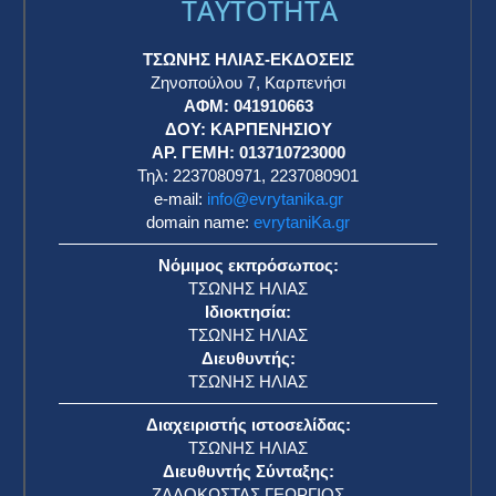
Σε νέα παράταση το έργο αποκατάστασης και
αναβάθμισης του Δημοτικού Κολυμβητηρίου
Καρπενησίου
ΕΥΡΥΤΑΝΙΚΑ ΝΕΑ
15 Μαΐου 2026
Καινοτομία και καλές πρακτικές στα σχολεία
της Ευρυτανίας – Η ημερίδα στο Καρπενήσι και
τα έργα κάθε σχολικής μονάδας
ΕΥΡΥΤΑΝΙΚΑ ΝΕΑ
15 Μαΐου 2026
Υπουργείο Αθλητισμού: Στα 31,3 εκατ. ευρώ η
φετινή στήριξη προς τις αθλητικές
Ομοσπονδίες, αυξημένη κατά 15,5% ​
ΕΥΡΥΤΑΝΙΚΑ ΝΕΑ
15 Μαΐου 2026