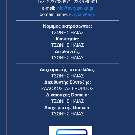
πριν την τελική φάση του Μουντιάλ ​
ΕΥΡΥΤΑΝΙΚΑ ΝΕΑ
24 Μαΐου 2026
TAYTOTHTA
ΤΣΩΝΗΣ ΗΛΙΑΣ-ΕΚΔΟΣΕΙΣ
Ζηνοπούλου 7, Καρπενήσι
ΑΦΜ: 041910663
η
ΔΟΥ: ΚΑΡΠΕΝΗΣΙΟΥ
ΑΡ. ΓΕΜΗ: 013710723000
Τηλ: 2237080971, 2237080901
e-mail:
info@evrytanika.gr