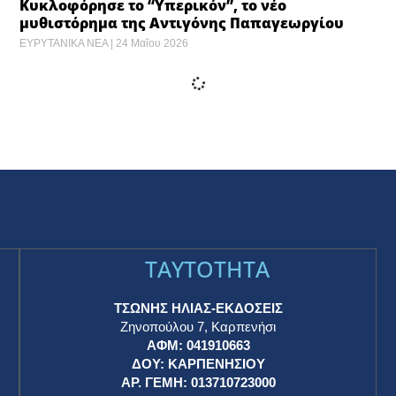
Κυκλοφόρησε το “Υπερικόν”, το νέο
μυθιστόρημα της Αντιγόνης Παπαγεωργίου
ΕΥΡΥΤΑΝΙΚΑ ΝΕΑ
24 Μαΐου 2026
Προσομοιωτές F-16 και F-35 και εφαρμογές
εικονικής πραγματικότητας της Πολεμικής
Αεροπορίας στα Χανιά ​
ΕΥΡΥΤΑΝΙΚΑ ΝΕΑ
24 Μαΐου 2026
Τραμπ: Τα τελικά στοιχεία της συμφωνίας με το
Ιράν θα ανακοινωθούν σύντομα – Το προσχέδιο
περιλαμβάνει το άνοιγμα των Στενών του
Ορμούζ ​
ΕΥΡΥΤΑΝΙΚΑ ΝΕΑ
24 Μαΐου 2026
Σερβία: Επεισόδια μετά τη μαζική
αντικυβερνητική συγκέντρωση που
διοργάνωσαν οι φοιτητές στο Βελιγράδι ​
ΕΥΡΥΤΑΝΙΚΑ ΝΕΑ
24 Μαΐου 2026
Λίβανος: Νέα ισραηλινά πλήγματα – Στόχος
έγινε στρατόπεδο της Χεζμπολάχ ​
ΕΥΡΥΤΑΝΙΚΑ ΝΕΑ
24 Μαΐου 2026
Το Ιράν μετέφερε στο Μεξικό τη «βάση» του