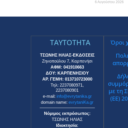
6 Αυγούστου 2026
TAYTOTHTA
Όροι 
Πολι
ΤΣΩΝΗΣ ΗΛΙΑΣ-ΕΚΔΟΣΕΙΣ
Ζηνοπούλου 7, Καρπενήσι
απορ
ΑΦΜ: 041910663
ΔΟΥ: ΚΑΡΠΕΝΗΣΙΟΥ
Δήλ
ΑΡ. ΓΕΜΗ: 013710723000
συμμό
Τηλ: 2237080971,
με τη 
2237080901
e-mail:
info@evrytanika.gr
(ΕΕ) 2
domain name:
evrytaniKa.gr
Νόμιμος εκπρόσωπος:
ΤΣΩΝΗΣ ΗΛΙΑΣ
Ιδιοκτησία: