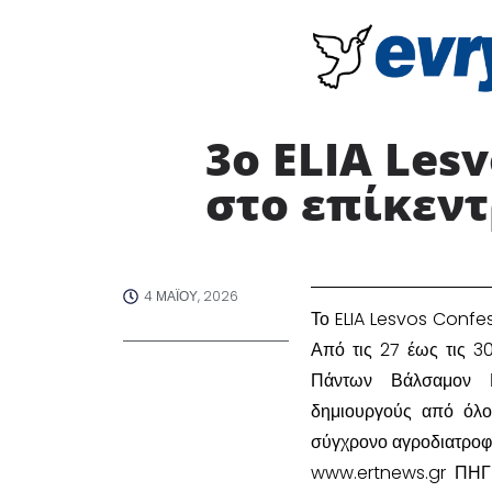
3ο ELIA Les
στο επίκεντ
4 ΜΑΪ́ΟΥ, 2026
​Το ELIA Lesvos Confe
Από τις 27 έως τις 30
Πάντων Βάλσαμον Εσ
δημιουργούς από όλο
σύγχρονο αγροδιατροφι
www.ertnews.gr ΠΗΓ