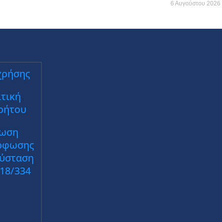
6 Αυγούστου 2026
χρήσης
τική
ρήτου
ωση
ρφωσης
Σύσταση
018/334