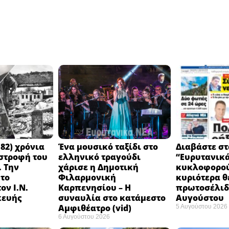
82) χρόνια
Ένα μουσικό ταξίδι στο
Διαβάστε στ
στροφή του
ελληνικό τραγούδι
“Ευρυτανικ
 Την
χάρισε η Δημοτική
κυκλοφορού
 το
Φιλαρμονική
κυριότερα θ
ον Ι.Ν.
Καρπενησίου – Η
πρωτοσέλιδο
κευής
συναυλία στο κατάμεστο
Αυγούστου
Αμφιθέατρο (vid)
5 Αυγούστου 2026
6 Αυγούστου 2026