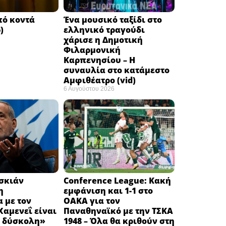
πό κοντά
Ένα μουσικό ταξίδι στο
)
ελληνικό τραγούδι
χάρισε η Δημοτική
Φιλαρμονική
Καρπενησίου – Η
συναυλία στο κατάμεστο
Αμφιθέατρο (vid)
6 Αυγούστου 2026
εσκιάν
Conference League: Κακή
η
εμφάνιση και 1-1 στο
 με τον
ΟΑΚΑ για τον
αμενεΐ είναι
Παναθηναϊκό με την ΤΣΚΑ
 δύσκολη» ​
1948 – Όλα θα κριθούν στη