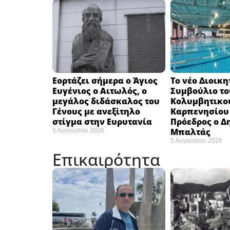
Εορτάζει σήμερα ο Άγιος
Το νέο Διοικη
Ευγένιος ο Αιτωλός, ο
Συμβούλιο το
μεγάλος διδάσκαλος του
Κολυμβητικο
Γένους με ανεξίτηλο
Καρπενησίου (
στίγμα στην Ευρυτανία
Πρόεδρος ο Δ
Μπαλτάς
5 Αυγούστου 2026
5 Αυγούστου 2026
Επικαιρότητα