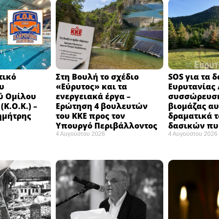
τικό
Στη Βουλή το σχέδιο
SOS για τα 
υ
«Εύρυτος» και τα
Ευρυτανίας 
ύ Ομίλου
ενεργειακά έργα –
συσσώρευση
Κ.Ο.Κ.) –
Ερώτηση 4 βουλευτών
βιομάζας αυ
ημήτρης
του ΚΚΕ προς τον
δραματικά τ
Υπουργό Περιβάλλοντος
δασικών π
4 Αυγούστου 2026
4 Αυγούστου 2026