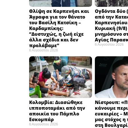
Θλίψη σε Καρπενήσι και
Ογδόντα δύο (
Άγραφα για τον θάνατο
από την Κατα
του Βασίλη Κατσίκη –
Καρπενησίου.
Καρδαμπίκης:
Κυριακή (9/8)
“Δυστυχώς, η ζωή είχε
μνημόσυνο στ
άλλα σχέδια και δεν
Αγίας Παρασ
προλάβαμε”
6 Αυγούστου 2026
6 Αυγούστου 2026
Κολομβία: Διασώθηκε
Νίστρουπ: «Π
ιπποποταμάκι από την
κάνουμε περι
αποικία του Πάμπλο
ευκαιρίες – 
Εσκομπάρ ​
μας στόχος η
στη Βουλγαρί
6 Αυγούστου 2026