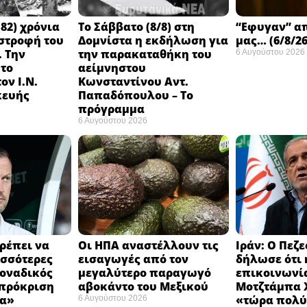
82) χρόνια
Το Σάββατο (8/8) στη
“Εφυγαν” α
στροφή του
Δομνίστα η εκδήλωση για
μας… (6/8/26
 Την
την παρακαταθήκη του
6 Αυγούστου 2026
 το
αείμνηστου
ον Ι.Ν.
Κωνσταντίνου Αντ.
κευής
Παπαδόπουλου – Το
πρόγραμμα
6 Αυγούστου 2026
ρέπει να
Οι ΗΠΑ αναστέλλουν τις
Ιράν: Ο Πεζ
σσότερες
εισαγωγές από τον
δήλωσε ότι 
Μοναδικός
μεγαλύτερο παραγωγό
επικοινωνία
 πρόκριση
αβοκάντο του Μεξικού ​
Μοτζτάμπα Χ
α» ​
«τώρα πολύ
6 Αυγούστου 2026