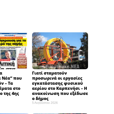
α
Γιατί σταματούν
ά Νέα” που
προσωρινά οι εργασίες
ν – Τα
εγκατάστασης φυσικού
έματα στο
αερίου στο Καρπενήσι – Η
 της 4ης
ανακοίνωση που εξέδωσε
ο δήμος
5 Αυγούστου 2026