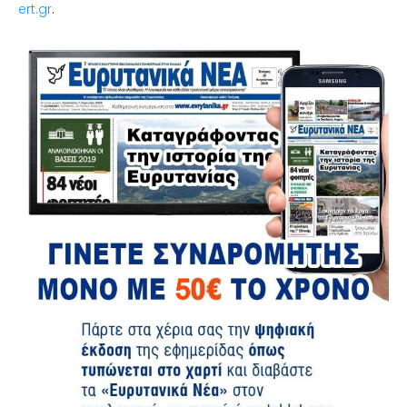
ert.gr
.