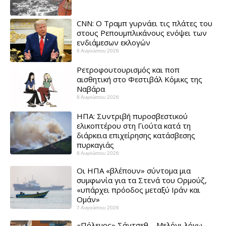
CNN: Ο Τραμπ γυρνάει τις πλάτες του
στους Ρεπουμπλικάνους ενόψει των
ενδιάμεσων εκλογών ​
8 Αυγούστου 2026
Ρετροφουτουρισμός και ποπ
αισθητική στο Φεστιβάλ Κόμικς της
Ναβάρα ​
8 Αυγούστου 2026
ΗΠΑ: Συντριβή πυροσβεστικού
ελικοπτέρου στη Γιούτα κατά τη
διάρκεια επιχείρησης κατάσβεσης
πυρκαγιάς ​
8 Αυγούστου 2026
Οι ΗΠΑ «βλέπουν» σύντομα μια
συμφωνία για τα Στενά του Ορμούζ,
«υπάρχει πρόοδος μεταξύ Ιράν και
Ομάν»
7 Αυγούστου 2026
«Πόλεμος» Σάντσεθ – Μελόνι λόγω