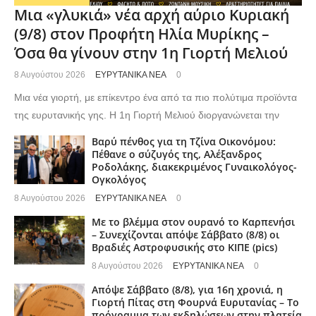
Μια «γλυκιά» νέα αρχή αύριο Κυριακή
(9/8) στον Προφήτη Ηλία Μυρίκης –
Όσα θα γίνουν στην 1η Γιορτή Μελιού
8 Αυγούστου 2026
ΕΥΡΥΤΑΝΙΚΑ ΝΕΑ
0
Μια νέα γιορτή, με επίκεντρο ένα από τα πιο πολύτιμα προϊόντα
της ευρυτανικής γης. Η 1η Γιορτή Μελιού διοργανώνεται την
Βαρύ πένθος για τη Τζίνα Οικονόμου:
Πέθανε ο σύζυγός της, Αλέξανδρος
Ροδολάκης, διακεκριμένος Γυναικολόγος-
Ογκολόγος
8 Αυγούστου 2026
ΕΥΡΥΤΑΝΙΚΑ ΝΕΑ
0
Με το βλέμμα στον ουρανό το Καρπενήσι
– Συνεχίζονται απόψε Σάββατο (8/8) οι
Βραδιές Αστροφυσικής στο ΚΙΠΕ (pics)
8 Αυγούστου 2026
ΕΥΡΥΤΑΝΙΚΑ ΝΕΑ
0
Απόψε Σάββατο (8/8), για 16η χρονιά, η
Γιορτή Πίτας στη Φουρνά Ευρυτανίας – Το
πρόγραμμα των εκδηλώσεων στην πλατεία