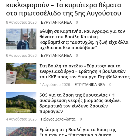
κυκλοφορούν – Τα κυριότερα θέματα
στο πρωτοσέλιδο της 5ης Αυγούστου
8 Αυγούστου 2026
ΕΥΡΥΤΑΝΙΚΑ ΝΕΑ
0
Θλίψη σε Καρπενήσι και Άγραφα για τον
θάνατο του Βασίλη Κατσίκη –
Καρδαμπίκης: “Δυστυχώς, η ζωή είχε άλλα
σχέδια και δεν προλάβαμε”
6 Αυγούστου 2026
ΕΥΡΥΤΑΝΙΚΑ ΝΕΑ
0
Στη Βουλή το σχέδιο «Εύρυτος» και τα
ενεργειακά έργα – Ερώτηση 4 βουλευτών
του ΚΚΕ προς τον Υπουργό Περιβάλλοντος
4 Αυγούστου 2026
ΕΥΡΥΤΑΝΙΚΑ ΝΕΑ
0
SOS για τα δάση της Ευρυτανίας / Η
συσσώρευση νεκρής βιομάζας αυξάνει
δραματικά τον κίνδυνο δασικών
πυρκαγιών
4 Αυγούστου 2026
Γιώργος Ζαλοκώστας
0
Ερώτηση στη Βουλή για τα δάση της
Ευρυτανίας – “Eπιτακτική η άμεση