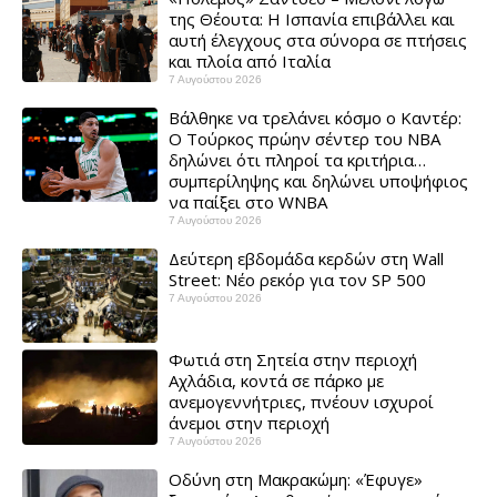
της Θέουτα: Η Ισπανία επιβάλλει και
αυτή έλεγχους στα σύνορα σε πτήσεις
και πλοία από Ιταλία
7 Αυγούστου 2026
Βάλθηκε να τρελάνει κόσμο ο Καντέρ:
Ο Τούρκος πρώην σέντερ του NBA
δηλώνει ότι πληροί τα κριτήρια…
συμπερίληψης και δηλώνει υποψήφιος
να παίξει στο WNBA
7 Αυγούστου 2026
Δεύτερη εβδομάδα κερδών στη Wall
Street: Νέο ρεκόρ για τον SP 500
7 Αυγούστου 2026
Φωτιά στη Σητεία στην περιοχή
Αχλάδια, κοντά σε πάρκο με
ανεμογεννήτριες, πνέουν ισχυροί
άνεμοι στην περιοχή
7 Αυγούστου 2026
Οδύνη στη Μακρακώμη: «Έφυγε»