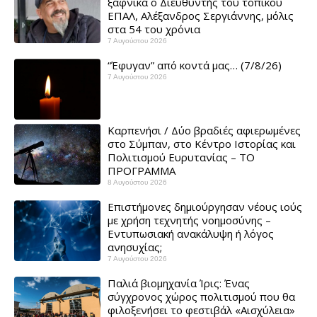
ξαφνικά ο Διευθυντής του τοπικού
ΕΠΑΛ, Αλέξανδρος Σεργιάννης, μόλις
στα 54 του χρόνια
7 Αυγούστου 2026
“Έφυγαν” από κοντά μας… (7/8/26)
7 Αυγούστου 2026
Καρπενήσι / Δύο βραδιές αφιερωμένες
στο Σύμπαν, στο Κέντρο Ιστορίας και
Πολιτισμού Ευρυτανίας – ΤΟ
ΠΡΟΓΡΑΜΜΑ
8 Αυγούστου 2026
Επιστήμονες δημιούργησαν νέους ιούς
με χρήση τεχνητής νοημοσύνης –
Εντυπωσιακή ανακάλυψη ή λόγος
ανησυχίας; ​
7 Αυγούστου 2026
Παλιά βιομηχανία Ίρις: Ένας
σύγχρονος χώρος πολιτισμού που θα
φιλοξενήσει το φεστιβάλ «Αισχύλεια» ​