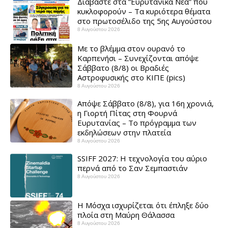
Διαβάστε στα “Ευρυτανικά Νέα” που
κυκλοφορούν – Τα κυριότερα θέματα
στο πρωτοσέλιδο της 5ης Αυγούστου
8 Αυγούστου 2026
Με το βλέμμα στον ουρανό το
Καρπενήσι – Συνεχίζονται απόψε
Σάββατο (8/8) οι Βραδιές
Αστροφυσικής στο ΚΙΠΕ (pics)
8 Αυγούστου 2026
Απόψε Σάββατο (8/8), για 16η χρονιά,
η Γιορτή Πίτας στη Φουρνά
Ευρυτανίας – Το πρόγραμμα των
εκδηλώσεων στην πλατεία
8 Αυγούστου 2026
SSIFF 2027: Η τεχνολογία του αύριο
περνά από το Σαν Σεμπαστιάν ​
8 Αυγούστου 2026
Η Μόσχα ισχυρίζεται ότι έπληξε δύο
πλοία στη Μαύρη Θάλασσα ​
8 Αυγούστου 2026