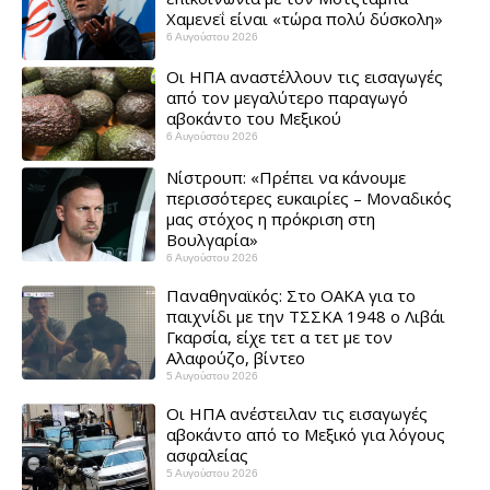
Χαμενεΐ είναι «τώρα πολύ δύσκολη» ​
6 Αυγούστου 2026
Οι ΗΠΑ αναστέλλουν τις εισαγωγές
από τον μεγαλύτερο παραγωγό
αβοκάντο του Μεξικού ​
6 Αυγούστου 2026
Νίστρουπ: «Πρέπει να κάνουμε
περισσότερες ευκαιρίες – Μοναδικός
μας στόχος η πρόκριση στη
Βουλγαρία» ​
6 Αυγούστου 2026
Παναθηναϊκός: Στο ΟΑΚΑ για το
παιχνίδι με την ΤΣΣΚΑ 1948 ο Λιβάι
Γκαρσία, είχε τετ α τετ με τον
Αλαφούζο, βίντεο
5 Αυγούστου 2026
Οι ΗΠΑ ανέστειλαν τις εισαγωγές
αβοκάντο από το Μεξικό για λόγους
ασφαλείας
5 Αυγούστου 2026