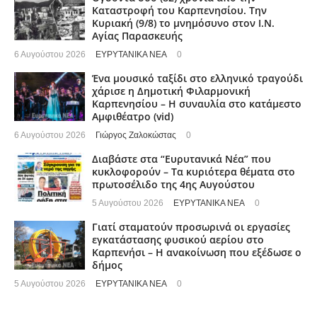
Καταστροφή του Καρπενησίου. Την
Κυριακή (9/8) το μνημόσυνο στον Ι.Ν.
Αγίας Παρασκευής
6 Αυγούστου 2026
ΕΥΡΥΤΑΝΙΚΑ ΝΕΑ
0
Ένα μουσικό ταξίδι στο ελληνικό τραγούδι
χάρισε η Δημοτική Φιλαρμονική
Καρπενησίου – Η συναυλία στο κατάμεστο
Αμφιθέατρο (vid)
6 Αυγούστου 2026
Γιώργος Ζαλοκώστας
0
Διαβάστε στα “Ευρυτανικά Νέα” που
κυκλοφορούν – Τα κυριότερα θέματα στο
πρωτοσέλιδο της 4ης Αυγούστου
5 Αυγούστου 2026
ΕΥΡΥΤΑΝΙΚΑ ΝΕΑ
0
Γιατί σταματούν προσωρινά οι εργασίες
εγκατάστασης φυσικού αερίου στο
Καρπενήσι – Η ανακοίνωση που εξέδωσε ο
δήμος
5 Αυγούστου 2026
ΕΥΡΥΤΑΝΙΚΑ ΝΕΑ
0