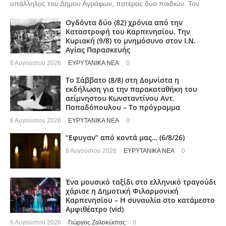
υπάλληλος του Δήμου Αγράφων, πατέρας δύο παιδιών. Τον
Ογδόντα δύο (82) χρόνια από την
Καταστροφή του Καρπενησίου. Την
Κυριακή (9/8) το μνημόσυνο στον Ι.Ν.
Αγίας Παρασκευής
6 Αυγούστου 2026
ΕΥΡΥΤΑΝΙΚΑ ΝΕΑ
0
Το Σάββατο (8/8) στη Δομνίστα η
εκδήλωση για την παρακαταθήκη του
αείμνηστου Κωνσταντίνου Αντ.
Παπαδόπουλου – Το πρόγραμμα
6 Αυγούστου 2026
ΕΥΡΥΤΑΝΙΚΑ ΝΕΑ
0
“Εφυγαν” από κοντά μας… (6/8/26)
6 Αυγούστου 2026
ΕΥΡΥΤΑΝΙΚΑ ΝΕΑ
0
Ένα μουσικό ταξίδι στο ελληνικό τραγούδι
χάρισε η Δημοτική Φιλαρμονική
Καρπενησίου – Η συναυλία στο κατάμεστο
Αμφιθέατρο (vid)
6 Αυγούστου 2026
Γιώργος Ζαλοκώστας
0