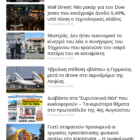
Wall Street: Νέο ρεκόρ για τον Dow
Jones που κατέγραψε άνοδο 0,49%,
υπό πίεση ο τεχνολογικός κλάδος
5 Αυγούστου 2026
Μυστράς: Δεν ήταν οικονομικό το
κίνητρό του λέει ο συνήγορος του
55χρονου που κρατούσε τον νεκρό
πατέρα του σε καταψύκτη
5 Αυγούστου 2026
Υβριδική επίθεση «βλέπει» η Γερμανία,
μετά το drone στο αεροδρόμιο της
Λειψίας
5 Αυγούστου 2026
Διαβάστε στα “Ευρυτανικά Νέα” που
κυκλοφορούν – Τα κυριότερα θέματα
στο πρωτοσέλιδο της 4ης Αυγούστου
5 Αυγούστου 2026
Γιατί σταματούν προσωρινά οι
εργασίες εγκατάστασης φυσικού
αερίου στο Καρπενήσι – Η ανακοίνωση