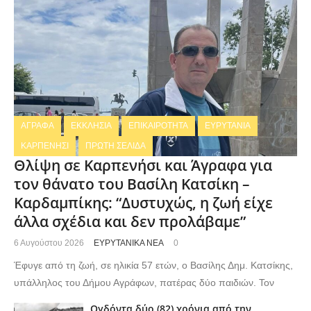
ΑΓΡΑΦΑ
ΕΚΚΛΗΣΙΑ
ΕΠΙΚΑΙΡΟΤΗΤΑ
ΕΥΡΥΤΑΝΙΑ
ΚΑΡΠΕΝΗΣΙ
ΠΡΩΤΗ ΣΕΛΙΔΑ
Θλίψη σε Καρπενήσι και Άγραφα για
τον θάνατο του Βασίλη Κατσίκη –
Καρδαμπίκης: “Δυστυχώς, η ζωή είχε
άλλα σχέδια και δεν προλάβαμε”
6 Αυγούστου 2026
ΕΥΡΥΤΑΝΙΚΑ ΝΕΑ
0
Έφυγε από τη ζωή, σε ηλικία 57 ετών, ο Βασίλης Δημ. Κατσίκης,
υπάλληλος του Δήμου Αγράφων, πατέρας δύο παιδιών. Τον
Ογδόντα δύο (82) χρόνια από την