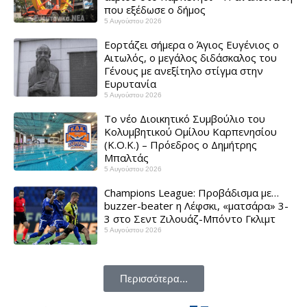
που εξέδωσε ο δήμος
5 Αυγούστου 2026
Εορτάζει σήμερα ο Άγιος Ευγένιος ο
Αιτωλός, ο μεγάλος διδάσκαλος του
Γένους με ανεξίτηλο στίγμα στην
Ευρυτανία
5 Αυγούστου 2026
Το νέο Διοικητικό Συμβούλιο του
Κολυμβητικού Ομίλου Καρπενησίου
(Κ.Ο.Κ.) – Πρόεδρος ο Δημήτρης
Μπαλτάς
5 Αυγούστου 2026
Champions League: Προβάδισμα με…
buzzer-beater η Λέφσκι, «ματσάρα» 3-
3 στο Σεντ Ζιλουάζ-Μπόντο Γκλιμτ ​
5 Αυγούστου 2026
Περισσότερα...