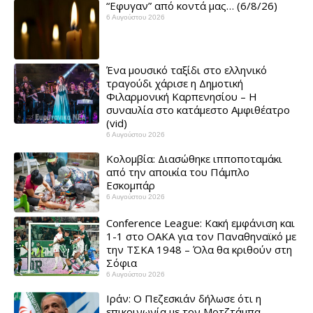
“Εφυγαν” από κοντά μας… (6/8/26)
6 Αυγούστου 2026
Ένα μουσικό ταξίδι στο ελληνικό
τραγούδι χάρισε η Δημοτική
Φιλαρμονική Καρπενησίου – Η
συναυλία στο κατάμεστο Αμφιθέατρο
(vid)
6 Αυγούστου 2026
Κολομβία: Διασώθηκε ιπποποταμάκι
από την αποικία του Πάμπλο
Εσκομπάρ ​
6 Αυγούστου 2026
Conference League: Κακή εμφάνιση και
1-1 στο ΟΑΚΑ για τον Παναθηναϊκό με
την ΤΣΚΑ 1948 – Όλα θα κριθούν στη
Σόφια ​
6 Αυγούστου 2026
Ιράν: Ο Πεζεσκιάν δήλωσε ότι η
επικοινωνία με τον Μοτζτάμπα