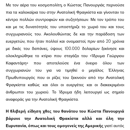
Με τον αέρα του κοσμοπολίτη, ο Κώστας Πανουργιάς περνούσε
πια τα καλοκαίρια του στην Ανατολική Φραγκίστα και γίνονταν το
κέντρο πολλών συντροφιών και συζητήσεων. Με τον τρόπο του
και με τις δυνατότητές του υποστήριζε το χωριό του και τους
συγχωριανούς του. Ακολουθώντας δε και την παράδοση των
ευεργετών, που ήταν πολλοί και ονομαστοί, πριν από 20 χρόνια
με δικές του δαπάνες, ύψους 100.000 δολαρίων ξεκίνησε και
ολοκληρώθηκε το κτίριο που στεγάζει του «Ίδρυμα Γεώργιου
Καφαντάρη» που αποτελούσε ένα όνειρο όλου των
συγχωριανών του για να τιμηθεί ο μεγάλος Έλληνας
Πρωθυπουργός που οι ρίζες του ξεκινούν από την Ανατολική
Φραγκίστα καθώς και όλοι οι ευεργέτες και οι διακεκριμένοι
άνθρωποι του χωριού. Το Ίδρυμα ήδη λειτουργεί ως σημείο
αναφοράς για την Ανατολική Φραγκίστα.
Η θλιβερή είδηση χθες του θανάτου του Κώστα Πανουργιά
βάρυνε την Ανατολική Φρακίστα αλλά και όλη την
Ευρυτανία, όπως και τους ομογενείς της Αμερικής
γιατί αυτός