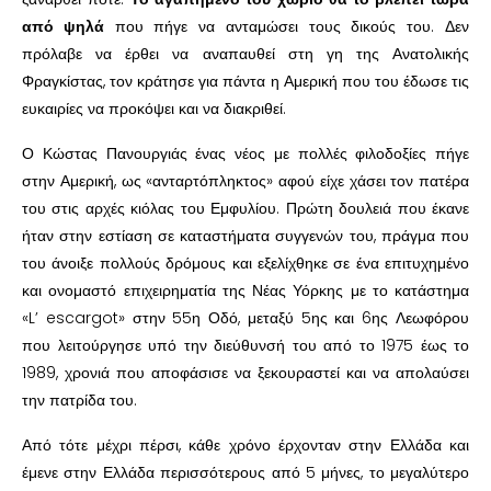
από ψηλά
που πήγε να ανταμώσει τους δικούς του. Δεν
πρόλαβε να έρθει να αναπαυθεί στη γη της Ανατολικής
Φραγκίστας, τον κράτησε για πάντα η Αμερική που του έδωσε τις
ευκαιρίες να προκόψει και να διακριθεί.
Ο Κώστας Πανουργιάς ένας νέος με πολλές φιλοδοξίες πήγε
στην Αμερική, ως «ανταρτόπληκτος» αφού είχε χάσει τον πατέρα
του στις αρχές κιόλας του Εμφυλίου. Πρώτη δουλειά που έκανε
ήταν στην εστίαση σε καταστήματα συγγενών του, πράγμα που
του άνοιξε πολλούς δρόμους και εξελίχθηκε σε ένα επιτυχημένο
και ονομαστό επιχειρηματία της Νέας Υόρκης με το κατάστημα
«L’ escargot» στην 55η Οδό, μεταξύ 5ης και 6ης Λεωφόρου
που λειτούργησε υπό την διεύθυνσή του από το 1975 έως το
1989, χρονιά που αποφάσισε να ξεκουραστεί και να απολαύσει
την πατρίδα του.
Από τότε μέχρι πέρσι, κάθε χρόνο έρχονταν στην Ελλάδα και
έμενε στην Ελλάδα περισσότερους από 5 μήνες, το μεγαλύτερο