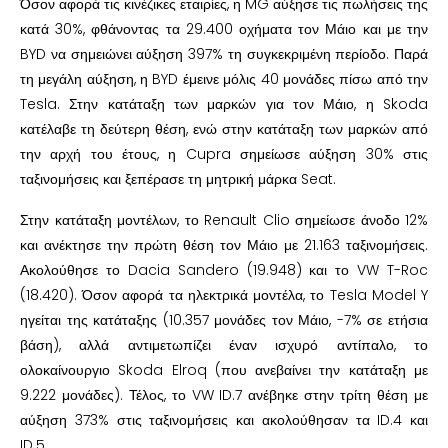
Όσον αφορά τις κινέζικες εταιρίες, η MG αύξησε τις πωλήσεις της
κατά 30%, φθάνοντας τα 29.400 οχήματα τον Μάιο και με την
BYD να σημειώνει αύξηση 397% τη συγκεκριμένη περίοδο. Παρά
τη μεγάλη αύξηση, η BYD έμεινε μόλις 40 μονάδες πίσω από την
Tesla. Στην κατάταξη των μαρκών για τον Μάιο, η Skoda
κατέλαβε τη δεύτερη θέση, ενώ στην κατάταξη των μαρκών από
την αρχή του έτους, η Cupra σημείωσε αύξηση 30% στις
ταξινομήσεις και ξεπέρασε τη μητρική μάρκα Seat.
Στην κατάταξη μοντέλων, το Renault Clio σημείωσε άνοδο 12%
και ανέκτησε την πρώτη θέση τον Μάιο με 21.163 ταξινομήσεις.
Ακολούθησε το Dacia Sandero (19.948) και το VW T-Roc
(18.420). Όσον αφορά τα ηλεκτρικά μοντέλα, το Tesla Model Y
ηγείται της κατάταξης (10.357 μονάδες τον Μάιο, -7% σε ετήσια
βάση), αλλά αντιμετωπίζει έναν ισχυρό αντίπαλο, το
ολοκαίνουργιο Skoda Elroq (που ανεβαίνει την κατάταξη με
9.222 μονάδες). Τέλος, το VW ID.7 ανέβηκε στην τρίτη θέση με
αύξηση 373% στις ταξινομήσεις και ακολούθησαν τα ID.4 και
ID.5.