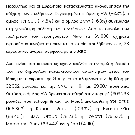
Παράλληλα και οι Ευρωπαίοι κατασκευαστές ακολούθησαν την
αύξηση των πωλήσεων. Συγκεκριμένα, ο όμιλος VW (+3,3%), ο
όμιλος Renault (+4,6%) και ο όμιλος BMW (+6,3%) συνέβαλαν
στη γενικότερη αύξηση των πωλήσεων. Από το σύνολο των
πωλήσεων, τον προηγούμενο Μάιο τα 65.808 οχήματα
αφορούσαν κινέζικα αυτοκίνητα τα οποία πουλήθηκαν στις 28
ευρωπαϊκές αγορές, σύμφωνα με την Jato.
Δύο κινέζοι κατασκευαστές έχουν εισέλθει στην πρώτη δεκάδα
των πιο δημοφιλών κατασκευαστών αυτοκινήτων φέτος τον
Μάιο, με το γκρουπ της Geely να καταλαμβάνει την 9η θέση με
32.992 μονάδες και την SAIC τη 10η με 29.387 πωλήσεις.
Ωστόσο, ο όμιλος VW βρίσκεται σταθερά στην κορυφή (303.268
μονάδες που ταξινομήθηκαν τον Μάιο), ακολουθεί η Stellantis
(168.867), η Renault Group (109.712), η Hyundai-Kia
(88.401),η BMW Group (78.231), η Toyota (76.537), η
Mercedes-Benz (58.442) και η Ford (41.110).