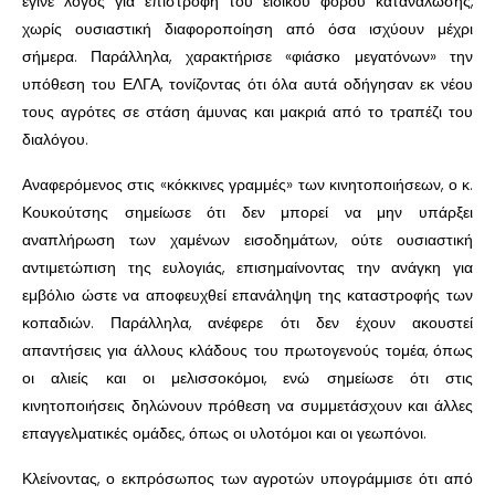
έγινε λόγος για επιστροφή του ειδικού φόρου κατανάλωσης,
χωρίς ουσιαστική διαφοροποίηση από όσα ισχύουν μέχρι
σήμερα. Παράλληλα, χαρακτήρισε «φιάσκο μεγατόνων» την
υπόθεση του ΕΛΓΑ, τονίζοντας ότι όλα αυτά οδήγησαν εκ νέου
τους αγρότες σε στάση άμυνας και μακριά από το τραπέζι του
διαλόγου.
Αναφερόμενος στις «κόκκινες γραμμές» των κινητοποιήσεων, ο κ.
Κουκούτσης σημείωσε ότι δεν μπορεί να μην υπάρξει
αναπλήρωση των χαμένων εισοδημάτων, ούτε ουσιαστική
αντιμετώπιση της ευλογιάς, επισημαίνοντας την ανάγκη για
εμβόλιο ώστε να αποφευχθεί επανάληψη της καταστροφής των
κοπαδιών. Παράλληλα, ανέφερε ότι δεν έχουν ακουστεί
απαντήσεις για άλλους κλάδους του πρωτογενούς τομέα, όπως
οι αλιείς και οι μελισσοκόμοι, ενώ σημείωσε ότι στις
κινητοποιήσεις δηλώνουν πρόθεση να συμμετάσχουν και άλλες
επαγγελματικές ομάδες, όπως οι υλοτόμοι και οι γεωπόνοι.
Κλείνοντας, ο εκπρόσωπος των αγροτών υπογράμμισε ότι από