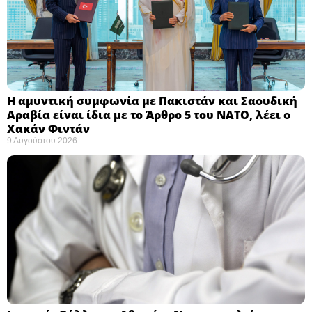
Η αμυντική συμφωνία με Πακιστάν και Σαουδική
Αραβία είναι ίδια με το Άρθρο 5 του ΝΑΤΟ, λέει ο
Χακάν Φιντάν ​
9 Αυγούστου 2026