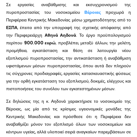
Σε εργασίες αναβάθμισης και εκσυγχρονισμού της
πυροπροστασίας του νοσοκομείου
Βέροιας
προχωρά η
Περιφέρεια Κεντρικής Μακεδονίας μέσω χρηματοδότησης από το
ΕΣΠΑ
, έπειτα από την υπογραφή της σχετικής απόφασης από
την Περιφερειάρχη
Αθηνά Αηδονά
. Το έργο προϋπολογισμού
περίπου
900.000 ευρώ
, προβλέπει, μεταξύ άλλων, την μελέτη,
προμήθεια, εγκατάσταση και θέση σε λειτουργία νέου
εξοπλισμού πυροπροστασίας, την αντικατάσταση ή αναβάθμιση
υφιστάμενων μέσων πυροπροστασίας, όπου αυτά δεν πληρούν
τις σύγχρονες προδιαγραφές, εργασίες κατασκευαστικής φύσεως
για την ορθή εγκατάσταση του εξοπλισμού, δοκιμές, ελέγχους και
πιστοποιήσεις του συνόλου των εγκατεστημένων μέσων.
Σε δηλώσεις της η κ. Αηδονά χαρακτήρισε το νοσοκομείο της
Βέροιας, ως μία από τις κρίσιμες υγειονομικές μονάδες της
Κεντρικής Μακεδονίας και πρόσθεσε ότι η Περιφέρεια δεν
αναβαθμίζει μόνον τον εξοπλισμό όλων των νοσοκομείων και
κέντρων υγείας, αλλά υλοποιεί σειρά αναγκαίων παρεμβάσεων σε